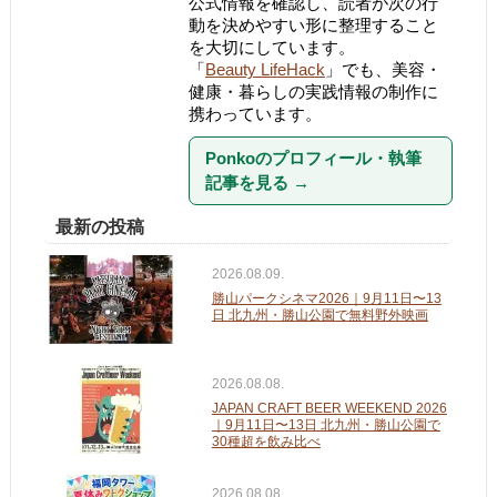
公式情報を確認し、読者が次の行
動を決めやすい形に整理すること
を大切にしています。
「
Beauty LifeHack
」でも、美容・
健康・暮らしの実践情報の制作に
携わっています。
Ponkoのプロフィール・執筆
記事を見る
→
最新の投稿
2026.08.09.
勝山パークシネマ2026｜9月11日〜13
日 北九州・勝山公園で無料野外映画
2026.08.08.
JAPAN CRAFT BEER WEEKEND 2026
｜9月11日〜13日 北九州・勝山公園で
30種超を飲み比べ
2026.08.08.