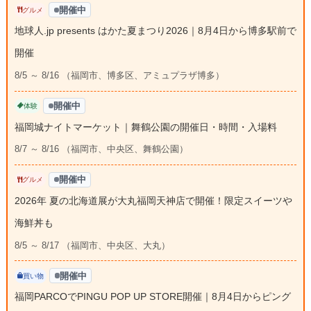
開催中
グルメ
地球人.jp presents はかた夏まつり2026｜8月4日から博多駅前で
開催
8/5 ～ 8/16 （福岡市、博多区、アミュプラザ博多）
開催中
体験
福岡城ナイトマーケット｜舞鶴公園の開催日・時間・入場料
8/7 ～ 8/16 （福岡市、中央区、舞鶴公園）
開催中
グルメ
2026年 夏の北海道展が大丸福岡天神店で開催！限定スイーツや
海鮮丼も
8/5 ～ 8/17 （福岡市、中央区、大丸）
開催中
買い物
福岡PARCOでPINGU POP UP STORE開催｜8月4日からピング