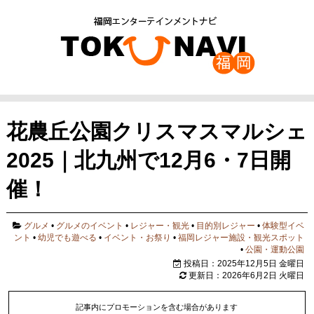
花農丘公園クリスマスマルシェ
2025｜北九州で12月6・7日開
催！
グルメ
•
グルメのイベント
•
レジャー・観光
•
目的別レジャー
•
体験型イベ
ント
•
幼児でも遊べる
•
イベント・お祭り
•
福岡レジャー施設・観光スポット
•
公園・運動公園
投稿日：2025年12月5日 金曜日
更新日：2026年6月2日 火曜日
記事内にプロモーションを含む場合があります