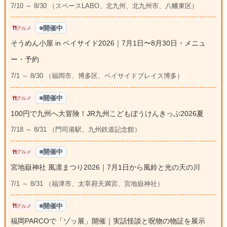
7/10 ～ 8/30 （スペースLABO、北九州、北九州市、八幡東区）
開催中
グルメ
そうめん小屋 in ベイサイド2026｜7月1日〜8月30日・メニュ
ー・予約
7/1 ～ 8/30 （福岡市、博多区、ベイサイドプレイス博多）
開催中
グルメ
100円で九州へ大冒険！JR九州こどもぼうけんきっぷ2026夏
7/18 ～ 8/31 （門司港駅、九州鉄道記念館）
開催中
グルメ
宮地嶽神社 風凛まつり2026｜7月1日から風鈴と光の天の川
7/1 ～ 8/31 （福津市、太宰府天満宮、宮地嶽神社）
開催中
グルメ
福岡PARCOで「ゾッ展」開催｜実話怪談と呪物の物証を展示