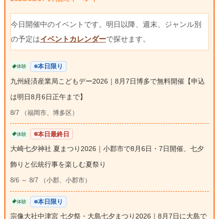
今日開催中のイベントです。明日以降、週末、ジャンル別
の予定は
イベントカレンダー
で探せます。
本日限り
体験
九州経済産業局こどもデー2026｜8月7日博多で無料開催【申込
は明日8月6日正午まで】
8/7 （福岡市、博多区）
本日最終日
体験
大崎七夕神社 夏まつり2026｜小郡市で8月6日・7日開催、七夕
飾りと伝統行事を楽しむ夏祭り
8/6 ～ 8/7 （小郡、小郡市）
本日限り
体験
宗像大社中津宮 七夕祭・大島七夕まつり2026｜8月7日に大島で