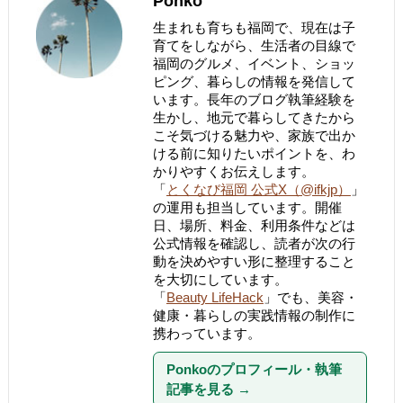
Ponko
生まれも育ちも福岡で、現在は子
育てをしながら、生活者の目線で
福岡のグルメ、イベント、ショッ
ピング、暮らしの情報を発信して
います。長年のブログ執筆経験を
生かし、地元で暮らしてきたから
こそ気づける魅力や、家族で出か
ける前に知りたいポイントを、わ
かりやすくお伝えします。
「
とくなび福岡 公式X（@ifkjp）
」
の運用も担当しています。開催
日、場所、料金、利用条件などは
公式情報を確認し、読者が次の行
動を決めやすい形に整理すること
を大切にしています。
「
Beauty LifeHack
」でも、美容・
健康・暮らしの実践情報の制作に
携わっています。
Ponkoのプロフィール・執筆
記事を見る
→