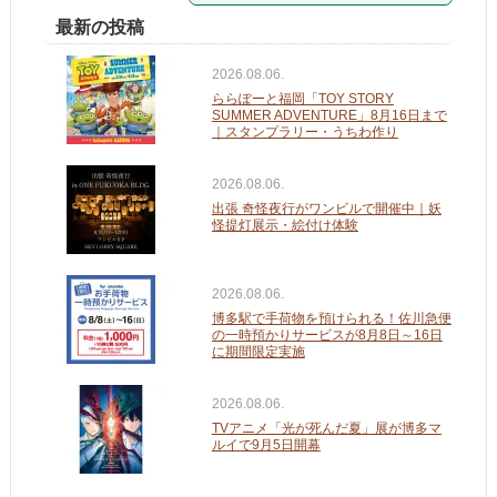
最新の投稿
2026.08.06.
ららぽーと福岡「TOY STORY
SUMMER ADVENTURE」8月16日まで
｜スタンプラリー・うちわ作り
2026.08.06.
出張 奇怪夜行がワンビルで開催中｜妖
怪提灯展示・絵付け体験
2026.08.06.
博多駅で手荷物を預けられる！佐川急便
の一時預かりサービスが8月8日～16日
に期間限定実施
2026.08.06.
TVアニメ「光が死んだ夏」展が博多マ
ルイで9月5日開幕