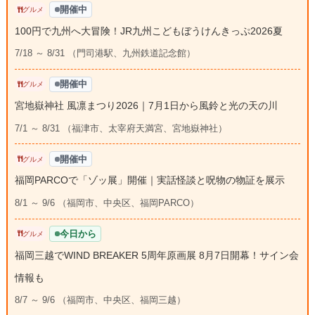
開催中
グルメ
100円で九州へ大冒険！JR九州こどもぼうけんきっぷ2026夏
7/18 ～ 8/31 （門司港駅、九州鉄道記念館）
開催中
グルメ
宮地嶽神社 風凛まつり2026｜7月1日から風鈴と光の天の川
7/1 ～ 8/31 （福津市、太宰府天満宮、宮地嶽神社）
開催中
グルメ
福岡PARCOで「ゾッ展」開催｜実話怪談と呪物の物証を展示
8/1 ～ 9/6 （福岡市、中央区、福岡PARCO）
今日から
グルメ
福岡三越でWIND BREAKER 5周年原画展 8月7日開幕！サイン会
情報も
8/7 ～ 9/6 （福岡市、中央区、福岡三越）