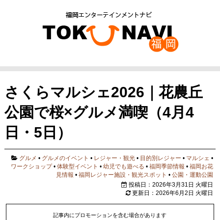
さくらマルシェ2026｜花農丘
公園で桜×グルメ満喫（4月4
日・5日）
グルメ
•
グルメのイベント
•
レジャー・観光
•
目的別レジャー
•
マルシェ
•
ワークショップ
•
体験型イベント
•
幼児でも遊べる
•
福岡季節情報
•
福岡お花
見情報
•
福岡レジャー施設・観光スポット
•
公園・運動公園
投稿日：2026年3月31日 火曜日
更新日：2026年6月2日 火曜日
記事内にプロモーションを含む場合があります