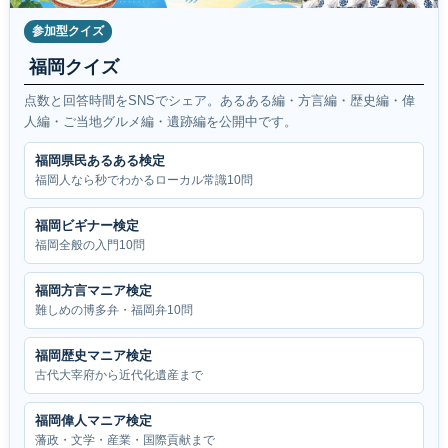
参加型クイズ
福岡クイズ
点数と回答時間をSNSでシェア。あるある編・方言編・歴史編・偉
人編・ご当地グルメ編・遺跡編を公開中です。
福岡県民あるある検定
福岡人なら秒でわかるローカル常識10問
福岡ビギナー検定
福岡全般の入門10問
福岡方言マニア検定
難しめの博多弁・福岡弁10問
福岡歴史マニア検定
古代大宰府から近代化遺産まで
福岡偉人マニア検定
藩政・文学・産業・国際貢献まで