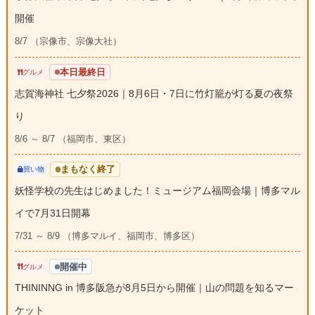
開催
8/7 （宗像市、宗像大社）
本日最終日
グルメ
志賀海神社 七夕祭2026｜8月6日・7日に竹灯籠が灯る夏の夜祭
り
8/6 ～ 8/7 （福岡市、東区）
まもなく終了
買い物
妖怪学校の先生はじめました！ミュージアム福岡会場｜博多マル
イで7月31日開幕
7/31 ～ 8/9 （博多マルイ、福岡市、博多区）
開催中
グルメ
THININNG in 博多阪急が8月5日から開催｜山の問題を知るマー
ケット