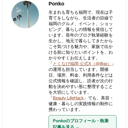
Ponko
生まれも育ちも福岡で、現在は子
育てをしながら、生活者の目線で
福岡のグルメ、イベント、ショッ
ピング、暮らしの情報を発信して
います。長年のブログ執筆経験を
生かし、地元で暮らしてきたから
こそ気づける魅力や、家族で出か
ける前に知りたいポイントを、わ
かりやすくお伝えします。
「
とくなび福岡 公式X（@ifkjp）
」
の運用も担当しています。開催
日、場所、料金、利用条件などは
公式情報を確認し、読者が次の行
動を決めやすい形に整理すること
を大切にしています。
「
Beauty LifeHack
」でも、美容・
健康・暮らしの実践情報の制作に
携わっています。
Ponkoのプロフィール・執筆
記事を見る
→