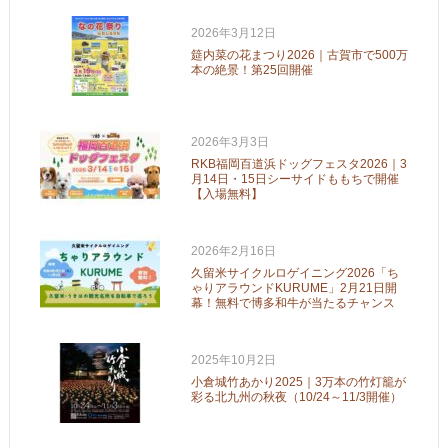
2026年3月12日
筵内菜の花まつり2026｜古賀市で500万
本の絶景！第25回開催
2026年3月3日
RKB福岡百道浜ドッグフェスタ2026｜3
月14日・15日シーサイドももちで開催
【入場無料】
2026年2月16日
久留米サイクルロゲイニング2026「ち
ゃりアラウンドKURUME」2月21日開
幕！無料で博多和牛が当たるチャンス
2025年10月2日
小倉城竹あかり2025｜3万本の竹灯籠が
彩る北九州の秋夜（10/24～11/3開催）