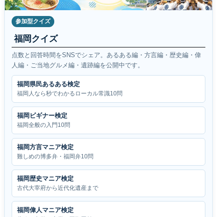
参加型クイズ
福岡クイズ
点数と回答時間をSNSでシェア。あるある編・方言編・歴史編・偉
人編・ご当地グルメ編・遺跡編を公開中です。
福岡県民あるある検定
福岡人なら秒でわかるローカル常識10問
福岡ビギナー検定
福岡全般の入門10問
福岡方言マニア検定
難しめの博多弁・福岡弁10問
福岡歴史マニア検定
古代大宰府から近代化遺産まで
福岡偉人マニア検定