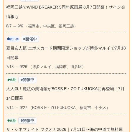
福岡三越でWIND BREAKER 5周年原画展 8月7日開幕！サイン会
情報も
8/7 ～ 9/6 （福岡市、中央区、福岡三越）
開催中
買い物
夏目友人帳 エポスカード期間限定ショップが博多マルイで7月18
日開幕
7/18 ～ 9/26 （博多マルイ、福岡市、博多区）
開催中
体験
大人気！魔法の美術館がBOSS E・ZO FUKUOKAに再登場！7月
14日開幕
7/14 ～ 9/27 （BOSS E・ZO FUKUOKA、福岡市、中央区）
開催中
体験
ザ・シネマナイト フクオカ2026｜7月11日〜海の中道で無料屋