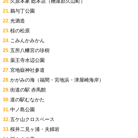
久原本家 総本店（糟屋郡久山町）
鵜与丁公園
光酒造
椋の松原
こみんかみかん
五所八幡宮の珍樹
薬王寺水辺公園
宮地嶽神社参道
かがみの海（福間・宮地浜・津屋崎海岸）
街道の駅 赤馬館
道の駅むなかた
中ノ島公園
五ケ山クロスベース
桜井二見ヶ浦・夫婦岩