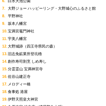
白水大池公園
大野ジョー ハッピーリング・大野城心のふるさと館
平野神社
坂本八幡宮
宝満宮竈門神社
宇美八幡宮
大野城跡（四王寺県民の森）
旧志免鉱業所登坑櫓
創作寿司割烹 しめ寿し
分霊霊山 宝満神宮寺
佐谷山建正寺
メロディー橋
食事処 港屋
伊野天照皇大神宮