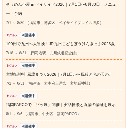
そうめん小屋 in ベイサイド2026｜7月1日〜8月30日・メニュ
ー・予約
7/1 ～ 8/30 （福岡市、博多区、ベイサイドプレイス博多）
開催中
グルメ
100円で九州へ大冒険！JR九州こどもぼうけんきっぷ2026夏
7/18 ～ 8/31 （門司港駅、九州鉄道記念館）
開催中
グルメ
宮地嶽神社 風凛まつり2026｜7月1日から風鈴と光の天の川
7/1 ～ 8/31 （福津市、太宰府天満宮、宮地嶽神社）
開催中
グルメ
福岡PARCOで「ゾッ展」開催｜実話怪談と呪物の物証を展示
8/1 ～ 9/6 （福岡市、中央区、福岡PARCO）
開催中
グルメ