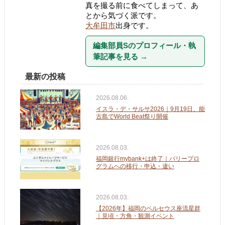
真を撮る前に食べてしまって、あ
とから気づく派です。
大牟田市
出身です。
編集部員Sのプロフィール・執
筆記事を見る
→
最新の投稿
2026.08.06.
イスラ・デ・サルサ2026｜9月19日、能
古島でWorld Beat祭り開催
2026.08.03.
福岡銀行mybank+は終了｜バリープロ
グラムへの移行・申込・違い
2026.08.03.
【2026年】福岡のペルセウス座流星群
｜見頃・方角・観測イベント