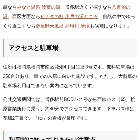
感なら
みなと温泉 波葉の湯
、博多駅近くで探すなら
八百治の
湯
、西区方面なら
ヒナタの杜 小戸の湯どころ
、自然の中でゆっ
くり過ごすなら
源泉野天風呂 那珂川 清滝
も候補になります。
アクセスと駐車場
住所は福岡県福岡市南区花畑4丁目12番3号です。無料駐車場は
256台分あり、車での来店に向いた施設です。ただし、大型車の
駐車場利用はできない案内になっています。
公共交通機関では、博多駅前BCDバス停から西鉄バス［65］桧
原営業所行に乗り、約40分でアクセスできます。下車バス停は
花畑2丁目で、「ゆ」の看板が目印です。
利用前に知っておきたい注意点