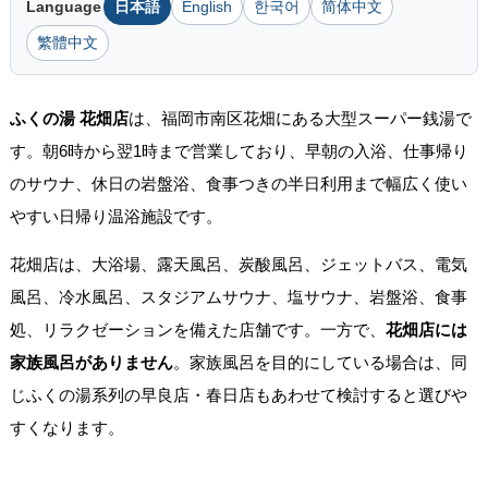
Language
日本語
English
한국어
简体中文
繁體中文
ふくの湯 花畑店
は、福岡市南区花畑にある大型スーパー銭湯で
す。朝6時から翌1時まで営業しており、早朝の入浴、仕事帰り
のサウナ、休日の岩盤浴、食事つきの半日利用まで幅広く使い
やすい日帰り温浴施設です。
花畑店は、大浴場、露天風呂、炭酸風呂、ジェットバス、電気
風呂、冷水風呂、スタジアムサウナ、塩サウナ、岩盤浴、食事
処、リラクゼーションを備えた店舗です。一方で、
花畑店には
家族風呂がありません
。家族風呂を目的にしている場合は、同
じふくの湯系列の早良店・春日店もあわせて検討すると選びや
すくなります。