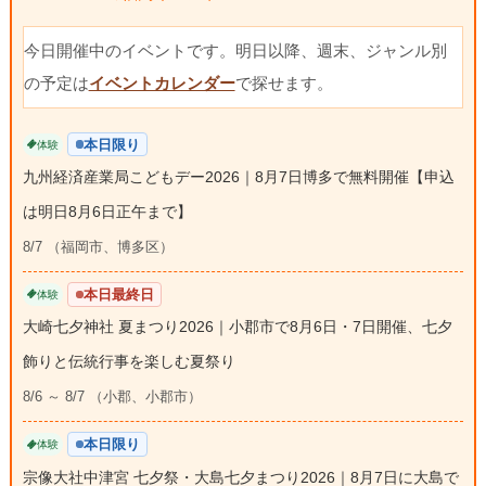
今日開催中のイベントです。明日以降、週末、ジャンル別
の予定は
イベントカレンダー
で探せます。
本日限り
体験
九州経済産業局こどもデー2026｜8月7日博多で無料開催【申込
は明日8月6日正午まで】
8/7 （福岡市、博多区）
本日最終日
体験
大崎七夕神社 夏まつり2026｜小郡市で8月6日・7日開催、七夕
飾りと伝統行事を楽しむ夏祭り
8/6 ～ 8/7 （小郡、小郡市）
本日限り
体験
宗像大社中津宮 七夕祭・大島七夕まつり2026｜8月7日に大島で