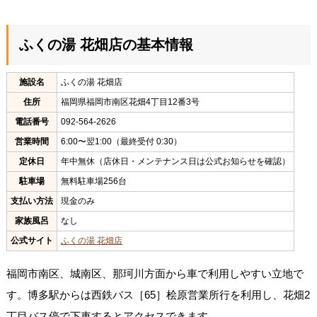
ふくの湯 花畑店の基本情報
施設名
ふくの湯 花畑店
住所
福岡県福岡市南区花畑4丁目12番3号
電話番号
092-564-2626
営業時間
6:00〜翌1:00（最終受付 0:30）
定休日
年中無休（店休日・メンテナンス日は公式お知らせを確認）
駐車場
無料駐車場256台
支払い方法
現金のみ
家族風呂
なし
公式サイト
ふくの湯 花畑店
福岡市南区、城南区、那珂川方面から車で利用しやすい立地で
す。博多駅からは西鉄バス［65］桧原営業所行を利用し、花畑2
丁目バス停で下車するとアクセスできます。