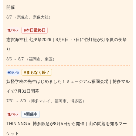
開催
8/7 （宗像市、宗像大社）
本日最終日
グルメ
志賀海神社 七夕祭2026｜8月6日・7日に竹灯籠が灯る夏の夜祭
り
8/6 ～ 8/7 （福岡市、東区）
まもなく終了
買い物
妖怪学校の先生はじめました！ミュージアム福岡会場｜博多マル
イで7月31日開幕
7/31 ～ 8/9 （博多マルイ、福岡市、博多区）
開催中
グルメ
THININNG in 博多阪急が8月5日から開催｜山の問題を知るマー
ケット