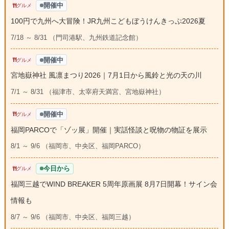
開催中
グルメ
100円で九州へ大冒険！JR九州こどもぼうけんきっぷ2026夏
7/18 ～ 8/31 （門司港駅、九州鉄道記念館）
開催中
グルメ
宮地嶽神社 風凛まつり2026｜7月1日から風鈴と光の天の川
7/1 ～ 8/31 （福津市、太宰府天満宮、宮地嶽神社）
開催中
グルメ
福岡PARCOで「ゾッ展」開催｜実話怪談と呪物の物証を展示
8/1 ～ 9/6 （福岡市、中央区、福岡PARCO）
今日から
グルメ
福岡三越でWIND BREAKER 5周年原画展 8月7日開幕！サイン会
情報も
8/7 ～ 9/6 （福岡市、中央区、福岡三越）