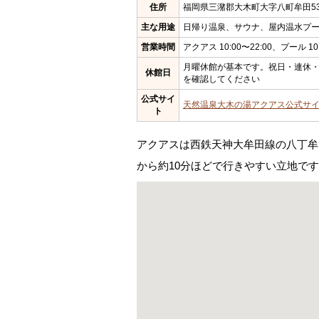
住所
福岡県三潴郡大木町大字八町牟田538
主な用途
日帰り温泉、サウナ、屋内温水プ
営業時間
アクアス 10:00〜22:00、プール 10:
月曜休館が基本です。祝日・連休
休館日
を確認してください
公式サイ
天然温泉大木の湯アクアス公式サ
ト
アクアスは西鉄天神大牟田線の八丁牟
から約10分ほどで行きやすい立地です