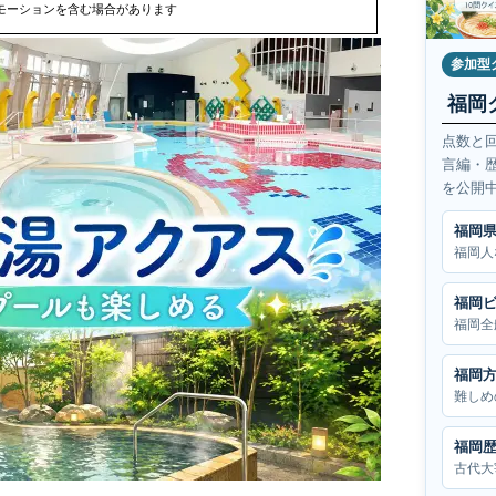
モーションを含む場合があります
参加型
福岡
点数と
言編・
を公開
福岡
福岡人
福岡
福岡全
福岡
難しめ
福岡
古代大