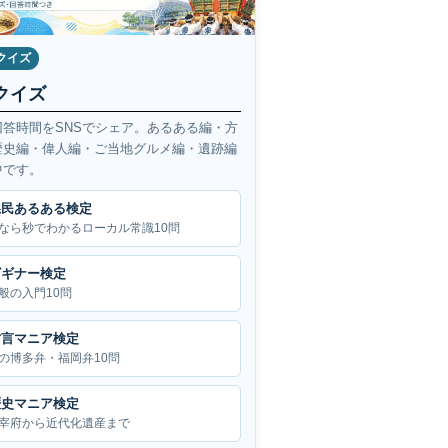
クイズ
クイズ
回答時間をSNSでシェア。あるある編・方
歴史編・偉人編・ご当地グルメ編・遺跡編
中です。
県民あるある検定
なら秒でわかるローカル常識10問
ビギナー検定
般の入門10問
方言マニア検定
の博多弁・福岡弁10問
歴史マニア検定
宰府から近代化遺産まで