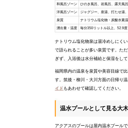
和風呂ゾーン
ひのき風呂、岩風呂、露天風
洋風呂ゾーン
ジャグジー、座湯、打たせ湯
泉質
ナトリウム塩化物・炭酸水素
湧出量・温度
毎分350リットル以上、52.9度
ナトリウム塩化物泉は湯冷めしにくい
で語られることが多い泉質です。ただ
ぎず、入浴後は水分補給と保湿をして
福岡県内の温泉を泉質や美容目線で比
す。筑後・柳川・大川方面の日帰り温
イド
もあわせて確認してください。
温水プールとして見る大
アクアスのプールは屋内温水プールで