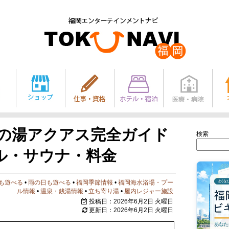
木の湯アクアス完全ガイド
検索
ル・サウナ・料金
も遊べる
•
雨の日も遊べる
•
福岡季節情報
•
福岡海水浴場・プー
ル情報
•
温泉・銭湯情報
•
立ち寄り湯
•
屋内レジャー施設
投稿日：2026年6月2日 火曜日
更新日：2026年6月2日 火曜日