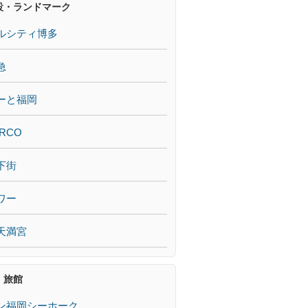
設・ランドマーク
ルシティ博多
急
ーと福岡
RCO
下街
ワー
天満宮
・旅館
ン福岡シーホーク