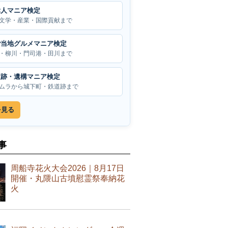
偉人マニア検定
文学・産業・国際貢献まで
ご当地グルメマニア検定
・柳川・門司港・田川まで
遺跡・遺構マニア検定
ムラから城下町・鉄道跡まで
を見る
事
周船寺花火大会2026｜8月17日
開催・丸隈山古墳慰霊祭奉納花
火