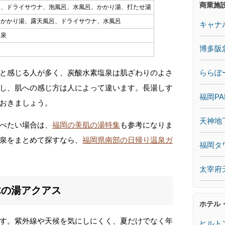
商業施
呂、ドライサウナ、泡風呂、水風呂、かかり湯、打たせ湯
、かかり湯、露天風呂、ドライサウナ、水風呂
キャナ
温泉
博多阪
ららぽ
と感じる人が多く、炭酸水素塩泉は肌ざわりのよさ
し、肌への感じ方は人によって違います。長湯しす
福岡PA
おきましょう。
天神地
べたい場合は、
福岡の美肌の湯特集
も参考になりま
泉をまとめて探すなら、
福岡県南部の日帰り温泉ガ
福岡タ
太宰府
木の湯アクアス
ホテル
す。紫外線や天候を気にしにくく、夏だけでなく年
ヒルト