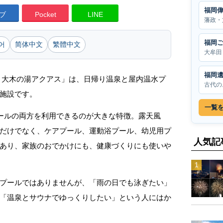
福岡
ブ
Pocket
LINE
藩政・
福岡
어
简体中文
繁體中文
大牟田
福岡
 大木の湯アクアス」は、日帰り温泉と屋内温水プ
古代の
施設です。
一覧
プールの両方を利用できるのが大きな特徴。露天風
だけでなく、ケアプール、運動浴プール、幼児用プ
人気記
あり、家族のおでかけにも、健康づくりにも使いや
プールではありませんが、「雨の日でも泳ぎたい」
「温泉とサウナでゆっくりしたい」という人にはか