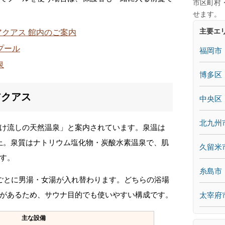
市区町村
せます。
主要エ
クアス 館内のご案内
プール
福岡市
泉
博多区
アクアス
中央区
北九州
け流しの天然温泉」と案内されています。泉温は
ル以上。泉質はナトリウム塩化物・炭酸水素温泉で、肌
久留米
す。
糸島市
ごとに男湯・女湯が入れ替わります。どちらの浴場
があるため、サウナ目的でも使いやすい構成です。
太宰府
主な設備