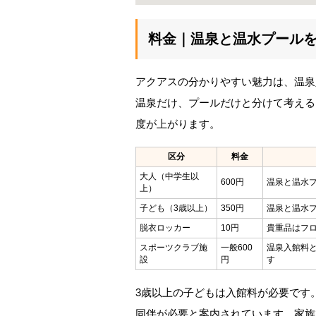
料金｜温泉と温水プール
アクアスの分かりやすい魅力は、温泉
温泉だけ、プールだけと分けて考える
度が上がります。
区分
料金
大人（中学生以
600円
温泉と温水
上）
子ども（3歳以上）
350円
温泉と温水
脱衣ロッカー
10円
貴重品はフ
スポーツクラブ施
一般600
温泉入館料
設
円
す
3歳以上の子どもは入館料が必要です
同伴が必要と案内されています。家族