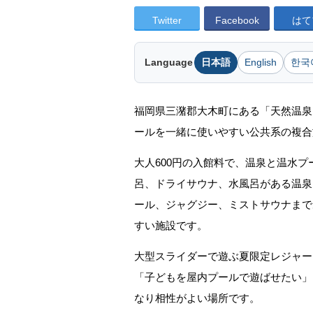
Twitter
Facebook
はて
Language
日本語
English
한국
福岡県三潴郡大木町にある「天然温泉
ールを一緒に使いやすい公共系の複合
大人600円の入館料で、温泉と温水
呂、ドライサウナ、水風呂がある温泉
ール、ジャグジー、ミストサウナまで
すい施設です。
大型スライダーで遊ぶ夏限定レジャー
「子どもを屋内プールで遊ばせたい」
なり相性がよい場所です。