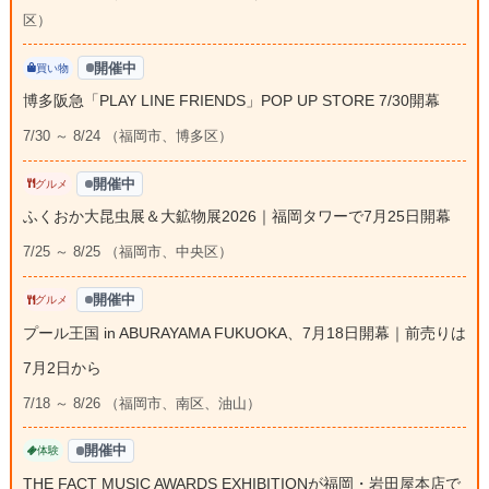
区）
開催中
買い物
博多阪急「PLAY LINE FRIENDS」POP UP STORE 7/30開幕
7/30 ～ 8/24 （福岡市、博多区）
開催中
グルメ
ふくおか大昆虫展＆大鉱物展2026｜福岡タワーで7月25日開幕
7/25 ～ 8/25 （福岡市、中央区）
開催中
グルメ
プール王国 in ABURAYAMA FUKUOKA、7月18日開幕｜前売りは
7月2日から
7/18 ～ 8/26 （福岡市、南区、油山）
開催中
体験
THE FACT MUSIC AWARDS EXHIBITIONが福岡・岩田屋本店で