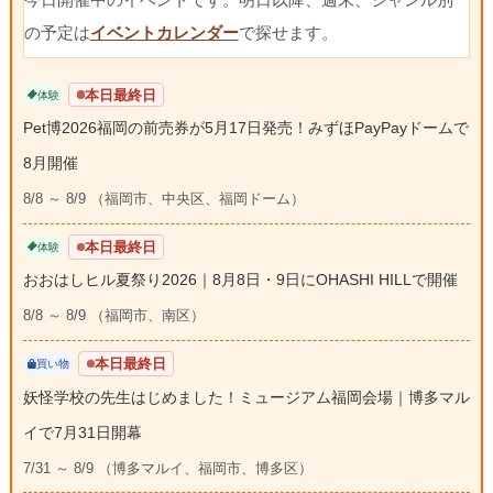
の予定は
イベントカレンダー
で探せます。
本日最終日
体験
Pet博2026福岡の前売券が5月17日発売！みずほPayPayドームで
8月開催
8/8 ～ 8/9 （福岡市、中央区、福岡ドーム）
本日最終日
体験
おおはしヒル夏祭り2026｜8月8日・9日にOHASHI HILLで開催
8/8 ～ 8/9 （福岡市、南区）
本日最終日
買い物
妖怪学校の先生はじめました！ミュージアム福岡会場｜博多マル
イで7月31日開幕
7/31 ～ 8/9 （博多マルイ、福岡市、博多区）