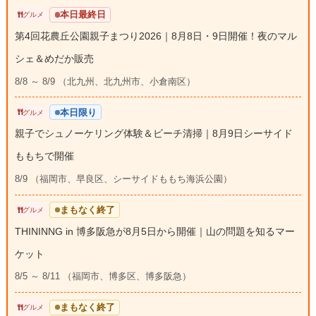
本日最終日
グルメ
第4回花農丘公園親子まつり2026｜8月8日・9日開催！夜のマル
シェ＆めだか販売
8/8 ～ 8/9 （北九州、北九州市、小倉南区）
本日限り
グルメ
親子でシュノーケリング体験＆ビーチ清掃｜8月9日シーサイド
ももちで開催
8/9 （福岡市、早良区、シーサイドももち海浜公園）
まもなく終了
グルメ
THININNG in 博多阪急が8月5日から開催｜山の問題を知るマー
ケット
8/5 ～ 8/11 （福岡市、博多区、博多阪急）
まもなく終了
グルメ