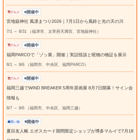
開催中
グルメ
宮地嶽神社 風凛まつり2026｜7月1日から風鈴と光の天の川
7/1 ～ 8/31 （福津市、太宰府天満宮、宮地嶽神社）
開催中
グルメ
福岡PARCOで「ゾッ展」開催｜実話怪談と呪物の物証を展示
8/1 ～ 9/6 （福岡市、中央区、福岡PARCO）
開催中
グルメ
福岡三越でWIND BREAKER 5周年原画展 8月7日開幕！サイン会
情報も
8/7 ～ 9/6 （福岡市、中央区、福岡三越）
開催中
買い物
夏目友人帳 エポスカード期間限定ショップが博多マルイで7月18