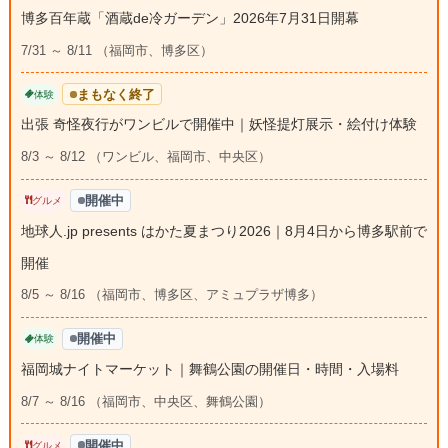
博多百年蔵「酒蔵de冷ガーデン」2026年7月31日開幕
7/31 ～ 8/11 （福岡市、博多区）
まもなく終了
体験
出張 奇怪夜行がワンビルで開催中｜妖怪提灯展示・絵付け体験
8/3 ～ 8/12 （ワンビル、福岡市、中央区）
開催中
グルメ
地球人.jp presents はかた夏まつり2026｜8月4日から博多駅前で
開催
8/5 ～ 8/16 （福岡市、博多区、アミュプラザ博多）
開催中
体験
福岡城ナイトマーケット｜舞鶴公園の開催日・時間・入場料
8/7 ～ 8/16 （福岡市、中央区、舞鶴公園）
開催中
グルメ