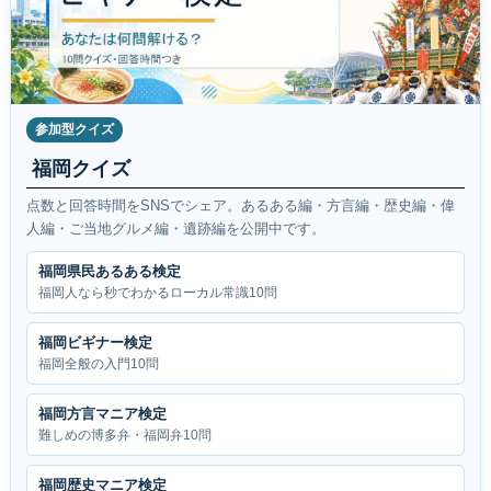
参加型クイズ
福岡クイズ
点数と回答時間をSNSでシェア。あるある編・方言編・歴史編・偉
人編・ご当地グルメ編・遺跡編を公開中です。
福岡県民あるある検定
福岡人なら秒でわかるローカル常識10問
福岡ビギナー検定
福岡全般の入門10問
福岡方言マニア検定
難しめの博多弁・福岡弁10問
福岡歴史マニア検定