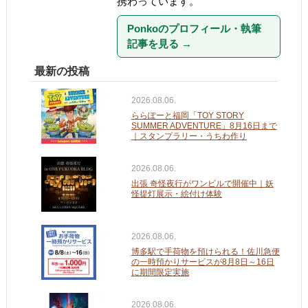
携わっています。
Ponkoのプロフィール・執筆
記事を見る
→
最新の投稿
2026.08.06.
ららぽーと福岡「TOY STORY
SUMMER ADVENTURE」8月16日まで
｜スタンプラリー・うちわ作り
2026.08.06.
出張 奇怪夜行がワンビルで開催中｜妖
怪提灯展示・絵付け体験
2026.08.06.
博多駅で手荷物を預けられる！佐川急便
の一時預かりサービスが8月8日～16日
に期間限定実施
2026.08.06.