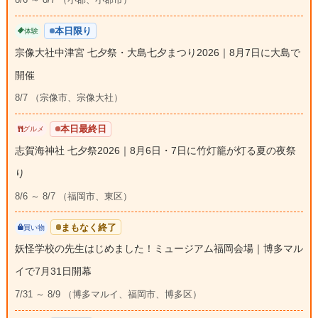
本日限り
体験
宗像大社中津宮 七夕祭・大島七夕まつり2026｜8月7日に大島で
開催
8/7 （宗像市、宗像大社）
本日最終日
グルメ
志賀海神社 七夕祭2026｜8月6日・7日に竹灯籠が灯る夏の夜祭
り
8/6 ～ 8/7 （福岡市、東区）
まもなく終了
買い物
妖怪学校の先生はじめました！ミュージアム福岡会場｜博多マル
イで7月31日開幕
7/31 ～ 8/9 （博多マルイ、福岡市、博多区）