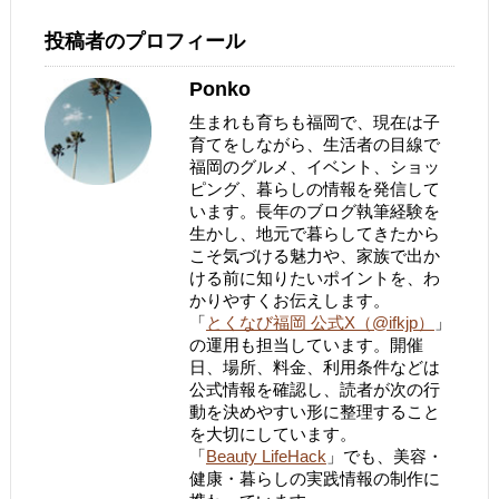
投稿者のプロフィール
Ponko
生まれも育ちも福岡で、現在は子
育てをしながら、生活者の目線で
福岡のグルメ、イベント、ショッ
ピング、暮らしの情報を発信して
います。長年のブログ執筆経験を
生かし、地元で暮らしてきたから
こそ気づける魅力や、家族で出か
ける前に知りたいポイントを、わ
かりやすくお伝えします。
「
とくなび福岡 公式X（@ifkjp）
」
の運用も担当しています。開催
日、場所、料金、利用条件などは
公式情報を確認し、読者が次の行
動を決めやすい形に整理すること
を大切にしています。
「
Beauty LifeHack
」でも、美容・
健康・暮らしの実践情報の制作に