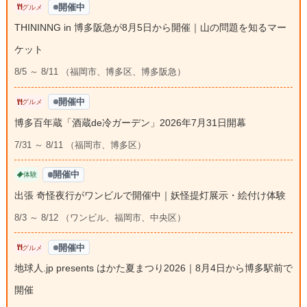
開催中
グルメ
THININNG in 博多阪急が8月5日から開催｜山の問題を知るマー
ケット
8/5 ～ 8/11 （福岡市、博多区、博多阪急）
開催中
グルメ
博多百年蔵「酒蔵de冷ガーデン」2026年7月31日開幕
7/31 ～ 8/11 （福岡市、博多区）
開催中
体験
出張 奇怪夜行がワンビルで開催中｜妖怪提灯展示・絵付け体験
8/3 ～ 8/12 （ワンビル、福岡市、中央区）
開催中
グルメ
地球人.jp presents はかた夏まつり2026｜8月4日から博多駅前で
開催