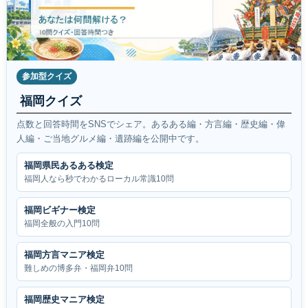
参加型クイズ
福岡クイズ
点数と回答時間をSNSでシェア。あるある編・方言編・歴史編・偉
人編・ご当地グルメ編・遺跡編を公開中です。
福岡県民あるある検定
福岡人なら秒でわかるローカル常識10問
福岡ビギナー検定
福岡全般の入門10問
福岡方言マニア検定
難しめの博多弁・福岡弁10問
福岡歴史マニア検定