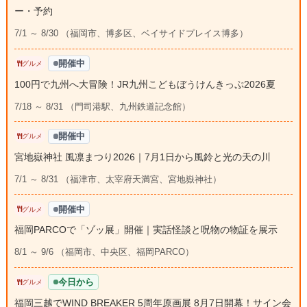
ー・予約
7/1 ～ 8/30 （福岡市、博多区、ベイサイドプレイス博多）
開催中
グルメ
100円で九州へ大冒険！JR九州こどもぼうけんきっぷ2026夏
7/18 ～ 8/31 （門司港駅、九州鉄道記念館）
開催中
グルメ
宮地嶽神社 風凛まつり2026｜7月1日から風鈴と光の天の川
7/1 ～ 8/31 （福津市、太宰府天満宮、宮地嶽神社）
開催中
グルメ
福岡PARCOで「ゾッ展」開催｜実話怪談と呪物の物証を展示
8/1 ～ 9/6 （福岡市、中央区、福岡PARCO）
今日から
グルメ
福岡三越でWIND BREAKER 5周年原画展 8月7日開幕！サイン会