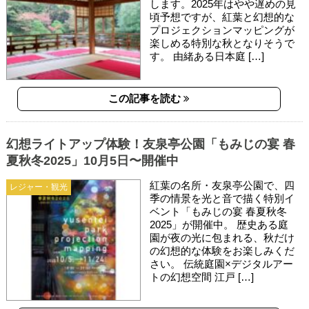
します。2025年はやや遅めの見
頃予想ですが、紅葉と幻想的な
プロジェクションマッピングが
楽しめる特別な秋となりそうで
す。 由緒ある日本庭 […]
この記事を読む
幻想ライトアップ体験！友泉亭公園「もみじの宴 春
夏秋冬2025」10月5日〜開催中
紅葉の名所・友泉亭公園で、四
レジャー・観光
季の情景を光と音で描く特別イ
ベント「もみじの宴 春夏秋冬
2025」が開催中。 歴史ある庭
園が夜の光に包まれる、秋だけ
の幻想的な体験をお楽しみくだ
さい。 伝統庭園×デジタルアー
トの幻想空間 江戸 […]