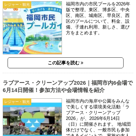
福岡市内の市民プールを2026年
レジャー・観光
版で整理。東区、博多区、中央
区、南区、城南区、早良区、西
区のプールについて、料金、設
備、子連れ利用、新しさ、選び
方をまとめます。
この記事を読む
ラブアース・クリーンアップ2026｜福岡市内6会場で
6月14日開催！参加方法や会場情報を紹介
福岡市内の海岸や公園をみんな
レジャー・観光
で美しくする環境美化活動「ラ
ブアース・クリーンアップ
2026」が、2026年6月14日
（日）に開催されます。 地域団
体だけでなく、一般市民も参加
できるイベントで、家族や友人