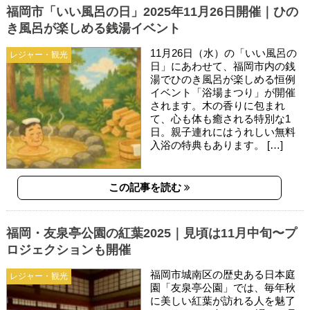
福岡市「いい風呂の日」2025年11月26日開催｜ひの
き風呂が楽しめる銭湯イベント
11月26日（水）の「いい風呂の
レジャー・観光
日」にあわせて、福岡市内の銭
湯でひのき風呂が楽しめる恒例
イベント「浴場まつり」が開催
されます。木の香りに包まれ
て、心も体も癒される特別な1
日。親子連れにはうれしい無料
入浴の特典もあります。 […]
この記事を読む
福岡・友泉亭公園の紅葉2025｜見頃は11月中旬〜プ
ロジェクションも開催
福岡市城南区の歴史ある日本庭
レジャー・観光
園「友泉亭公園」では、毎年秋
に美しい紅葉が訪れる人を魅了