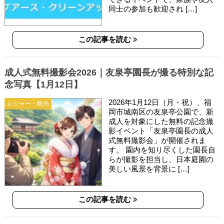
同士の参加も歓迎され […]
この記事を読む
成人式無料撮影会2026｜友泉亭園長が撮る特別な記
念写真【1月12日】
2026年1月12日（月・祝）、福
レジャー・観光
岡市城南区の友泉亭公園で、新
成人を対象にした無料の記念撮
影イベント「友泉亭園長の成人
式無料撮影会」が開催されま
す。 園内を知り尽くした園長自
らが撮影を担当し、日本庭園の
美しい風景を背景に […]
この記事を読む