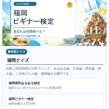
参加型クイズ
福岡クイズ
点数と回答時間をSNSでシェア。あるある編・方言編・歴史編・偉
人編・ご当地グルメ編・遺跡編を公開中です。
福岡県民あるある検定
福岡人なら秒でわかるローカル常識10問
福岡ビギナー検定
福岡全般の入門10問