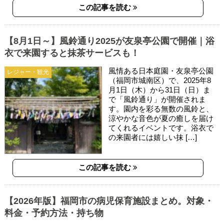
この記事を読む
【8月1日～】風鈴通り2025が友泉亭公園で開催｜浴
衣で来園すると抹茶サービスも！
風情ある日本庭園・友泉亭公園
レジャー・観光
（福岡市城南区）で、2025年8
月1日（木）から31日（日）ま
で「風鈴通り」が開催されま
す。園内を彩る無数の風鈴と、
涼やかな音色が夏の癒しを届け
てくれるイベントです。浴衣で
の来園者には嬉しい抹 […]
この記事を読む
【2026年版】福岡市の病児保育施設まとめ。対象・
料金・予約方法・持ち物