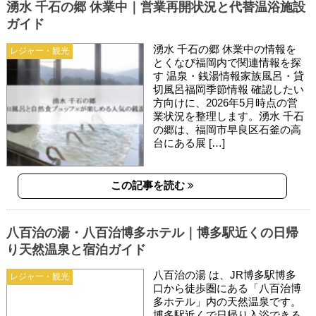
湧水 千石の郷 休業中｜営業再開状況と代替温浴施設
ガイド
湧水 千石の郷 休業中の情報を
レジャー・観光
とくなび福岡内で関連情報を探
す 温泉・銭湯情報家族風呂・貸
切風呂福岡季節情報 確認したい
方向けに、2026年5月時点の営
業状況を整理します。湧水 千石
の郷は、福岡市早良区石釜の高
台にある展 […]
この記事を読む
八百治の湯・八百治博多ホテル｜博多駅近くの日帰
り天然温泉と宿泊ガイド
八百治の湯 は、JR博多駅博多
レジャー・観光
口から徒歩圏にある「八百治博
多ホテル」内の天然温泉です。
博多駅近くで日帰り入浴できる