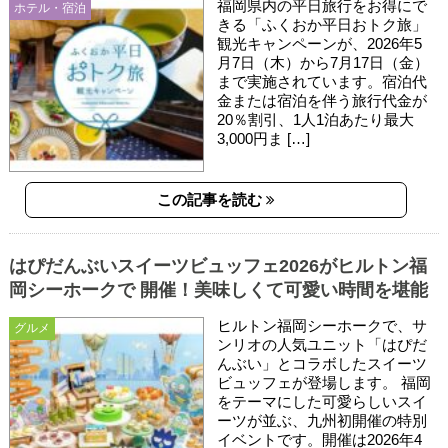
福岡県内の平日旅行をお得にで
ホテル・宿泊
きる「ふくおか平日おトク旅」
観光キャンペーンが、2026年5
月7日（木）から7月17日（金）
まで実施されています。宿泊代
金または宿泊を伴う旅行代金が
20％割引、1人1泊あたり最大
3,000円ま […]
この記事を読む
はぴだんぶいスイーツビュッフェ2026がヒルトン福
岡シーホークで 開催！美味しくて可愛い時間を堪能
ヒルトン福岡シーホークで、サ
グルメ
ンリオの人気ユニット「はぴだ
んぶい」とコラボしたスイーツ
ビュッフェが登場します。 福岡
をテーマにした可愛らしいスイ
ーツが並ぶ、九州初開催の特別
イベントです。開催は2026年4