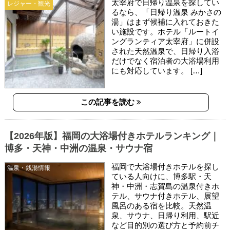
太宰府で日帰り温泉を探してい
レジャー・観光
るなら、「日帰り温泉 みかさの
湯」はまず候補に入れておきた
い施設です。ホテル「ルートイ
ングランティア太宰府」に併設
された天然温泉で、日帰り入浴
だけでなく宿泊者の大浴場利用
にも対応しています。 […]
この記事を読む
【2026年版】福岡の大浴場付きホテルランキング｜
博多・天神・中洲の温泉・サウナ宿
福岡で大浴場付きホテルを探し
温泉・銭湯情報
ている人向けに、博多駅・天
神・中洲・志賀島の温泉付きホ
テル、サウナ付きホテル、展望
風呂のある宿を比較。天然温
泉、サウナ、日帰り利用、駅近
など目的別の選び方と予約前チ