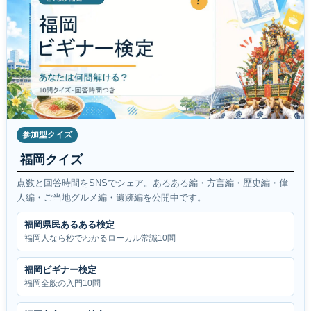
参加型クイズ
福岡クイズ
点数と回答時間をSNSでシェア。あるある編・方言編・歴史編・偉
人編・ご当地グルメ編・遺跡編を公開中です。
福岡県民あるある検定
福岡人なら秒でわかるローカル常識10問
福岡ビギナー検定
福岡全般の入門10問