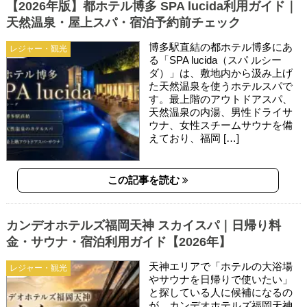
【2026年版】都ホテル博多 SPA lucida利用ガイド｜
天然温泉・屋上スパ・宿泊予約前チェック
博多駅直結の都ホテル博多にあ
レジャー・観光
る「SPA lucida（スパ ルシー
ダ）」は、敷地内から汲み上げ
た天然温泉を使うホテルスパで
す。最上階のアウトドアスパ、
天然温泉の内湯、男性ドライサ
ウナ、女性スチームサウナを備
えており、福岡 […]
この記事を読む
カンデオホテルズ福岡天神 スカイスパ｜日帰り料
金・サウナ・宿泊利用ガイド【2026年】
天神エリアで「ホテルの大浴場
レジャー・観光
やサウナを日帰りで使いたい」
と探している人に候補になるの
が、カンデオホテルズ福岡天神