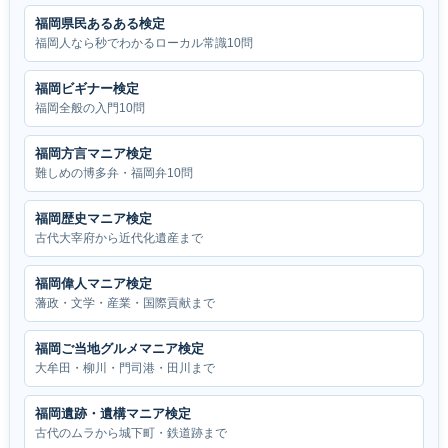
福岡県民あるある検定
福岡人なら秒でわかるローカル常識10問
福岡ビギナー検定
福岡全般の入門10問
福岡方言マニア検定
難しめの博多弁・福岡弁10問
福岡歴史マニア検定
古代大宰府から近代化遺産まで
福岡偉人マニア検定
藩政・文学・産業・国際貢献まで
福岡ご当地グルメマニア検定
大牟田・柳川・門司港・田川まで
福岡遺跡・遺構マニア検定
古代のムラから城下町・鉄道跡まで