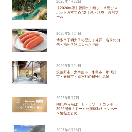
2026年7月22日
【2026年版】福岡の川遊び・水遊びス
ポットおすすめ7選｜滝・渓谷・河川プ
ール
2026年5月24日
博多辛子明太子の歴史｜発祥・名前の由
来・福岡名物になった理由
2026年5月24日
筑紫野市・太宰府市・糸島市・那珂川
市・春日市・新宮町の日帰り温泉
2026年5月7日
NiziU×ららぽーと・ラゾーナコラボ
2026開催！ドーム公演連動キャンペー
ン情報まとめ
2026年2月16日