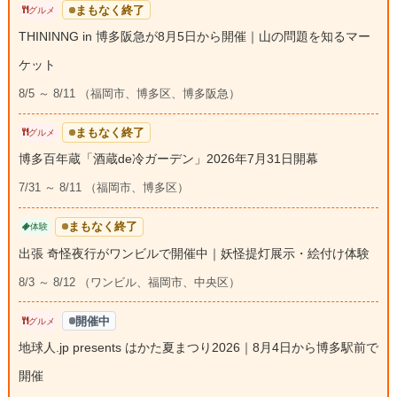
まもなく終了
グルメ
THININNG in 博多阪急が8月5日から開催｜山の問題を知るマー
ケット
8/5 ～ 8/11 （福岡市、博多区、博多阪急）
まもなく終了
グルメ
博多百年蔵「酒蔵de冷ガーデン」2026年7月31日開幕
7/31 ～ 8/11 （福岡市、博多区）
まもなく終了
体験
出張 奇怪夜行がワンビルで開催中｜妖怪提灯展示・絵付け体験
8/3 ～ 8/12 （ワンビル、福岡市、中央区）
開催中
グルメ
地球人.jp presents はかた夏まつり2026｜8月4日から博多駅前で
開催