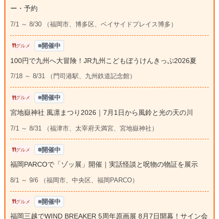
ー・予約
7/1 ～ 8/30 （福岡市、博多区、ベイサイドプレイス博多）
開催中
グルメ
100円で九州へ大冒険！JR九州こどもぼうけんきっぷ2026夏
7/18 ～ 8/31 （門司港駅、九州鉄道記念館）
開催中
グルメ
宮地嶽神社 風凛まつり2026｜7月1日から風鈴と光の天の川
7/1 ～ 8/31 （福津市、太宰府天満宮、宮地嶽神社）
開催中
グルメ
福岡PARCOで「ゾッ展」開催｜実話怪談と呪物の物証を展示
8/1 ～ 9/6 （福岡市、中央区、福岡PARCO）
開催中
グルメ
福岡三越でWIND BREAKER 5周年原画展 8月7日開幕！サイン会