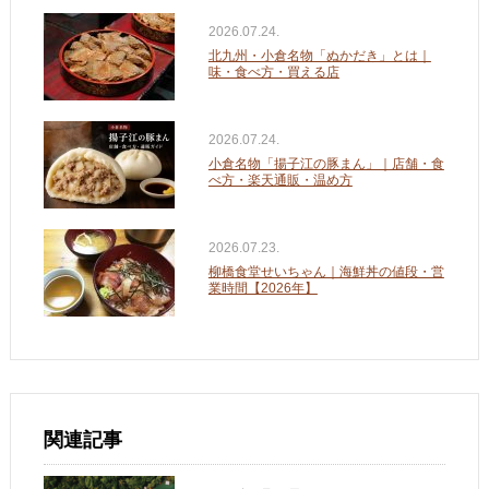
2026.07.24.
北九州・小倉名物「ぬかだき」とは｜
味・食べ方・買える店
2026.07.24.
小倉名物「揚子江の豚まん」｜店舗・食
べ方・楽天通販・温め方
2026.07.23.
柳橋食堂せいちゃん｜海鮮丼の値段・営
業時間【2026年】
関連記事