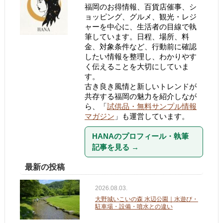
福岡のお得情報、百貨店催事、シ
ョッピング、グルメ、観光・レジ
ャーを中心に、生活者の目線で執
筆しています。日程、場所、料
金、対象条件など、行動前に確認
したい情報を整理し、わかりやす
く伝えることを大切にしていま
す。
古き良き風情と新しいトレンドが
共存する福岡の魅力を紹介しなが
ら、「
試供品・無料サンプル情報
マガジン
」も運営しています。
HANAのプロフィール・執筆
記事を見る
→
最新の投稿
2026.08.03.
大野城いこいの森 水辺公園｜水遊び・
駐車場・設備・噴水との違い