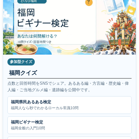
参加型クイズ
福岡クイズ
点数と回答時間をSNSでシェア。あるある編・方言編・歴史編・偉
人編・ご当地グルメ編・遺跡編を公開中です。
福岡県民あるある検定
福岡人なら秒でわかるローカル常識10問
福岡ビギナー検定
福岡全般の入門10問