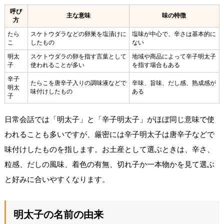
呼び
主な意味
味の特徴
方
たら
スケトウダラなどの卵巣を塩漬けに
塩味が中心で、辛さは基本的に
こ
したもの
ない
明太
スケトウダラの卵を指す言葉として
地域や商品によって辛子明太子
子
使われることが多い
を指す場合もある
辛子
たらこを唐辛子入りの調味液などで
辛味、旨味、だし感、熟成感が
明太
味付けしたもの
ある
子
日常会話では「明太子」と「辛子明太子」がほぼ同じ意味で使
われることも多いですが、厳密には辛子明太子は唐辛子などで
味付けしたものを指します。お土産として選ぶときは、辛さ、
粒感、だしの風味、着色の有無、切れ子か一本物かを見て選ぶ
と好みに合いやすくなります。
明太子の名前の由来