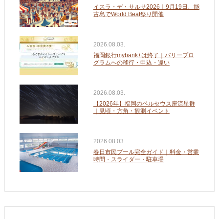
イスラ・デ・サルサ2026｜9月19日、能
古島でWorld Beat祭り開催
2026.08.03.
福岡銀行mybank+は終了｜バリープロ
グラムへの移行・申込・違い
2026.08.03.
【2026年】福岡のペルセウス座流星群
｜見頃・方角・観測イベント
2026.08.03.
春日市民プール完全ガイド｜料金・営業
時間・スライダー・駐車場