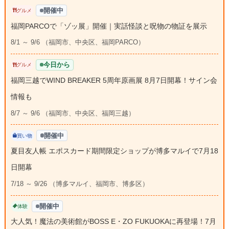
開催中
グルメ
福岡PARCOで「ゾッ展」開催｜実話怪談と呪物の物証を展示
8/1 ～ 9/6 （福岡市、中央区、福岡PARCO）
今日から
グルメ
福岡三越でWIND BREAKER 5周年原画展 8月7日開幕！サイン会
情報も
8/7 ～ 9/6 （福岡市、中央区、福岡三越）
開催中
買い物
夏目友人帳 エポスカード期間限定ショップが博多マルイで7月18
日開幕
7/18 ～ 9/26 （博多マルイ、福岡市、博多区）
開催中
体験
大人気！魔法の美術館がBOSS E・ZO FUKUOKAに再登場！7月