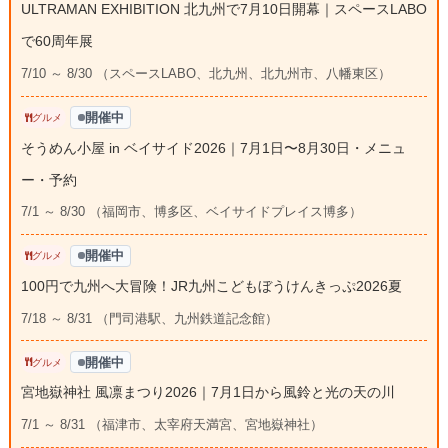
ULTRAMAN EXHIBITION 北九州で7月10日開幕｜スペースLABO
で60周年展
7/10 ～ 8/30 （スペースLABO、北九州、北九州市、八幡東区）
開催中
グルメ
そうめん小屋 in ベイサイド2026｜7月1日〜8月30日・メニュ
ー・予約
7/1 ～ 8/30 （福岡市、博多区、ベイサイドプレイス博多）
開催中
グルメ
100円で九州へ大冒険！JR九州こどもぼうけんきっぷ2026夏
7/18 ～ 8/31 （門司港駅、九州鉄道記念館）
開催中
グルメ
宮地嶽神社 風凛まつり2026｜7月1日から風鈴と光の天の川
7/1 ～ 8/31 （福津市、太宰府天満宮、宮地嶽神社）