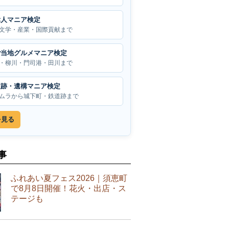
偉人マニア検定
文学・産業・国際貢献まで
ご当地グルメマニア検定
・柳川・門司港・田川まで
遺跡・遺構マニア検定
ムラから城下町・鉄道跡まで
を見る
事
ふれあい夏フェス2026｜須恵町
で8月8日開催！花火・出店・ス
テージも