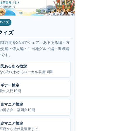
クイズ
クイズ
回答時間をSNSでシェア。あるある編・方
歴史編・偉人編・ご当地グルメ編・遺跡編
中です。
県民あるある検定
なら秒でわかるローカル常識10問
ビギナー検定
般の入門10問
方言マニア検定
の博多弁・福岡弁10問
歴史マニア検定
宰府から近代化遺産まで