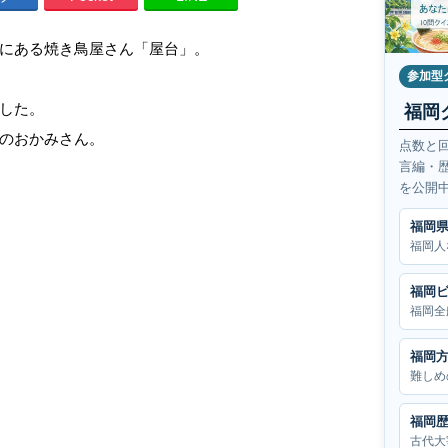
にある焼き鳥屋さん「屋台」。
参加型
した。
福岡
のおかみさん。
点数と
言編・
を公開
福岡
福岡人
福岡
福岡全
福岡
難しめ
福岡
古代大