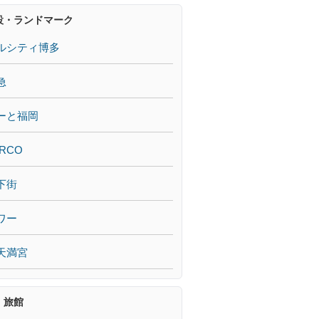
設・ランドマーク
ルシティ博多
急
ーと福岡
RCO
下街
ワー
天満宮
・旅館