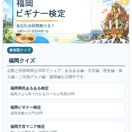
参加型クイズ
福岡クイズ
点数と回答時間をSNSでシェア。あるある編・方言編・歴史編・偉
人編・ご当地グルメ編・遺跡編を公開中です。
福岡県民あるある検定
福岡人なら秒でわかるローカル常識10問
福岡ビギナー検定
福岡全般の入門10問
福岡方言マニア検定