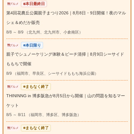
本日最終日
グルメ
第4回花農丘公園親子まつり2026｜8月8日・9日開催！夜のマル
シェ＆めだか販売
8/8 ～ 8/9 （北九州、北九州市、小倉南区）
本日限り
グルメ
親子でシュノーケリング体験＆ビーチ清掃｜8月9日シーサイド
ももちで開催
8/9 （福岡市、早良区、シーサイドももち海浜公園）
まもなく終了
グルメ
THININNG in 博多阪急が8月5日から開催｜山の問題を知るマー
ケット
8/5 ～ 8/11 （福岡市、博多区、博多阪急）
まもなく終了
グルメ