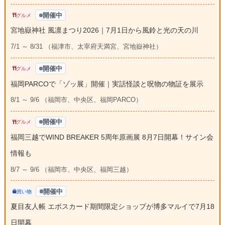
開催中
グルメ
宮地嶽神社 風凛まつり2026｜7月1日から風鈴と光の天の川
7/1 ～ 8/31 （福津市、太宰府天満宮、宮地嶽神社）
開催中
グルメ
福岡PARCOで「ゾッ展」開催｜実話怪談と呪物の物証を展示
8/1 ～ 9/6 （福岡市、中央区、福岡PARCO）
開催中
グルメ
福岡三越でWIND BREAKER 5周年原画展 8月7日開幕！サイン会
情報も
8/7 ～ 9/6 （福岡市、中央区、福岡三越）
開催中
買い物
夏目友人帳 エポスカード期間限定ショップが博多マルイで7月18
日開幕