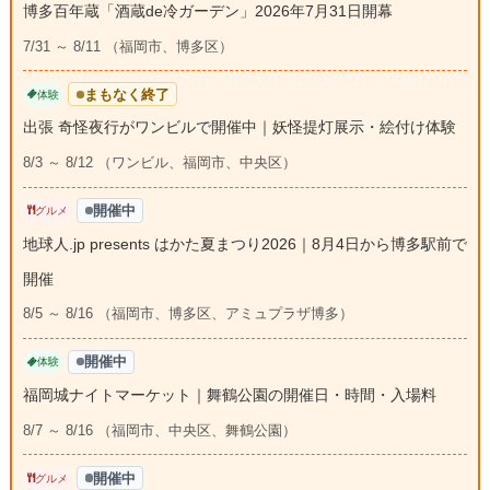
博多百年蔵「酒蔵de冷ガーデン」2026年7月31日開幕
7/31 ～ 8/11 （福岡市、博多区）
まもなく終了
体験
出張 奇怪夜行がワンビルで開催中｜妖怪提灯展示・絵付け体験
8/3 ～ 8/12 （ワンビル、福岡市、中央区）
開催中
グルメ
地球人.jp presents はかた夏まつり2026｜8月4日から博多駅前で
開催
8/5 ～ 8/16 （福岡市、博多区、アミュプラザ博多）
開催中
体験
福岡城ナイトマーケット｜舞鶴公園の開催日・時間・入場料
8/7 ～ 8/16 （福岡市、中央区、舞鶴公園）
開催中
グルメ