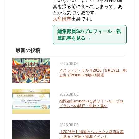
ていきたいです。いつも料理の写
真を撮る前に食べてしまって、あ
とから気づく派です。
大牟田市
出身です。
編集部員Sのプロフィール・執
筆記事を見る
→
最新の投稿
2026.08.06.
イスラ・デ・サルサ2026｜9月19日、能
古島でWorld Beat祭り開催
2026.08.03.
福岡銀行mybank+は終了｜バリープロ
グラムへの移行・申込・違い
2026.08.03.
【2026年】福岡のペルセウス座流星群
｜見頃・方角・観測イベント