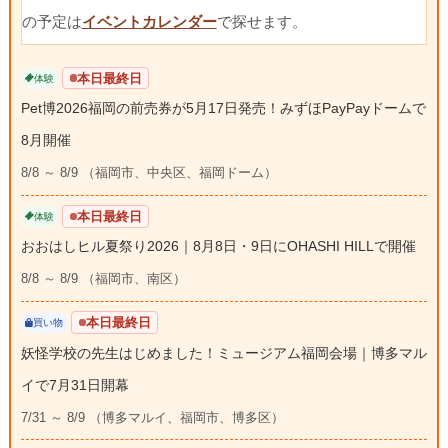
の予定は
イベントカレンダー
で探せます。
本日最終日
体験
Pet博2026福岡の前売券が5月17日発売！みずほPayPayドームで
8月開催
8/8 ～ 8/9 （福岡市、中央区、福岡ドーム）
本日最終日
体験
おおはしヒル夏祭り2026｜8月8日・9日にOHASHI HILLで開催
8/8 ～ 8/9 （福岡市、南区）
本日最終日
買い物
妖怪学校の先生はじめました！ミュージアム福岡会場｜博多マル
イで7月31日開幕
7/31 ～ 8/9 （博多マルイ、福岡市、博多区）