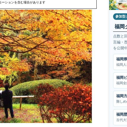
モーションを含む場合があります
参加型
福岡
点数と
言編・
を公開
福岡
福岡人
福岡
福岡全
福岡
難しめ
福岡
古代大