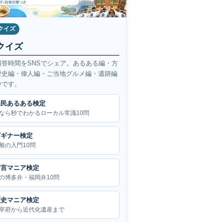
クイズ
クイズ
回答時間をSNSでシェア。あるある編・方
歴史編・偉人編・ご当地グルメ編・遺跡編
中です。
県民あるある検定
なら秒でわかるローカル常識10問
ビギナー検定
般の入門10問
方言マニア検定
の博多弁・福岡弁10問
歴史マニア検定
宰府から近代化遺産まで