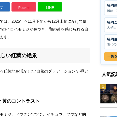
福岡
ブ
Pocket
LINE
藩政・
は、2025年も11月下旬から12月上旬にかけて紅
福岡
大牟田
0本のイロハモミジが色づき、和の趣を感じられる自
ます。
福岡
古代の
美しい紅葉の絶景
一覧
る丘陵地を活かした“自然のグラデーション”が見ど
人気記
と黄のコントラスト
モミジ、ドウダンツツジ、イチョウ、フウなど約