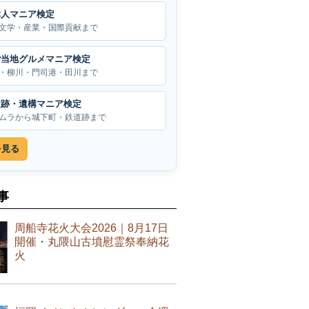
偉人マニア検定
文学・産業・国際貢献まで
ご当地グルメマニア検定
・柳川・門司港・田川まで
遺跡・遺構マニア検定
ムラから城下町・鉄道跡まで
を見る
事
周船寺花火大会2026｜8月17日
開催・丸隈山古墳慰霊祭奉納花
火