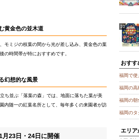
む黄金色の並木道
、モミジの枝葉の間から光が差し込み、黄金色の葉
後の時間帯が特におすすめです。
おすす
福岡で使
る幻想的な風景
福岡の高
が立ち並ぶ「落葉の森」では、地面に落ちた葉が美
福岡の朝
園内随一の紅葉名所として、毎年多くの来園者が訪
福岡のタ
エリア
1月23日・24日に開催