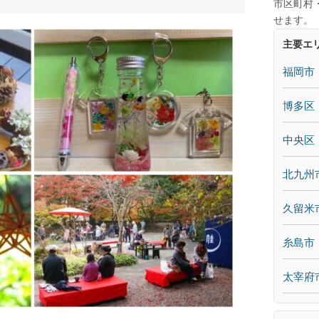
市区町村
せます。
主要エ
福岡市
博多区
中央区
北九州
久留米
糸島市
太宰府