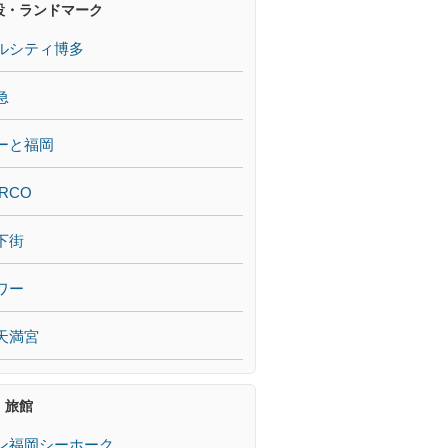
設・ランドマーク
ルシティ博多
急
ーと福岡
RCO
下街
ワー
天満宮
・旅館
ン福岡シーホーク