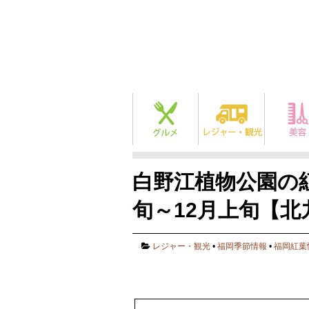
白野江植物公園の紅
旬～12月上旬【北
レジャー・観光
•
福岡季節情報
•
福岡紅葉