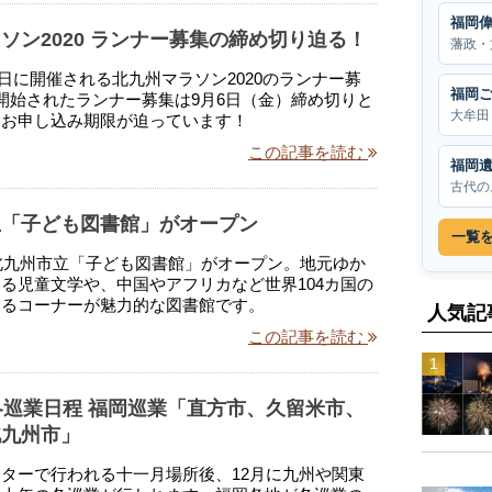
福岡
ソン2020 ランナー募集の締め切り迫る！
藩政・
16日に開催される北九州マラソン2020のランナー募
福岡
開始されたランナー募集は9月6日（金）締め切りと
大牟田
、お申し込み期限が迫っています！
この記事を読む
福岡
古代の
立「子ども図書館」がオープン
一覧
、北九州市立「子ども図書館」がオープン。地元ゆか
る児童文学や、中国やアフリカなど世界104カ国の
めるコーナーが魅力的な図書館です。
人気記
この記事を読む
冬巡業日程 福岡巡業「直方市、久留米市、
北九州市」
ターで行われる十一月場所後、12月に九州や関東