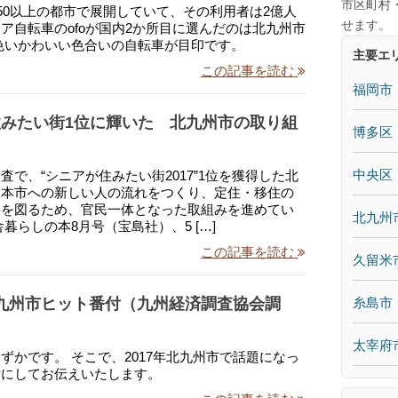
市区町村
250以上の都市で展開していて、その利用者は2億人
せます。
ア自転車のofoが国内2か所目に選んだのは北九州市
色いかわいい色合いの自転車が目印です。
主要エ
この記事を読む
福岡市
みたい街1位に輝いた 北九州市の取り組
博多区
中央区
査で、“シニアが住みたい街2017”1位を獲得した北
、本市への新しい人の流れをつくり、定住・移住の
進を図るため、官民一体となった取組みを進めてい
北九州
舎暮らしの本8月号（宝島社）、5 […]
この記事を読む
久留米
糸島市
 北九州市ヒット番付（九州経済調査協会調
太宰府
ずかです。 そこで、2017年北九州市で話題になっ
付にしてお伝えいたします。