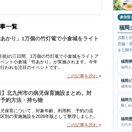
参加型
事一覧
福岡
点数と
あかり」1万個の竹灯篭で小倉城をライト
言編・
を公開
〜4(月祝)の三日間、1万個の竹灯篭で小倉城をライトア
福岡
イベント小倉城「竹あかり」が実施されます。今年
て行われる注目のイベントです。
福岡人
この記事を読む
福岡
福岡全
年版】北九州市の病児保育施設まとめ。対
・予約方法・持ち物
福岡
難しめ
病児保育について、対象年齢、利用料、予約の流
区別の実施施設を2026年版として整理しました。
福岡
この記事を読む
古代大