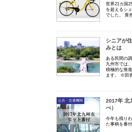
世界21カ国
を超えるシェ
でした。 黄
シニアが住
福岡移住特集
みとは
ある民間の調
九州市では
積極的な推
ます。 ※田
2017年
公共・交通機関
べ）
今年も残りわ
た事柄を番