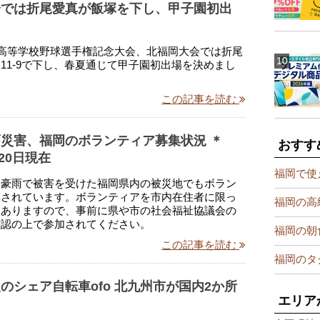
会では折尾愛真が飯塚を下し、甲子園初出
国高等学校野球選手権記念大会、北福岡大会では折尾
11-9で下し、春夏通じて甲子園初出場を決めまし
この記事を読む
災害、福岡のボランティア募集状況 ＊
おすす
月20日現在
福岡で使
本豪雨で被害を受けた福岡県内の被災地でもボラン
集されています。ボランティアを市内在住者に限っ
福岡の高
もありますので、事前に県や市の社会福祉協議会の
確認の上で参加されてください。
福岡の朝
この記事を読む
福岡のタ
のシェア自転車ofo 北九州市が国内2か所
エリア