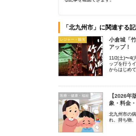
「北九州市」に関連する記
小倉城「竹
レジャー・観光
アップ！
11/2(土)
ップを行う
からはじめ
【2026
医療・健康・福祉
象・料金
北九州市の
れ、持ち物、