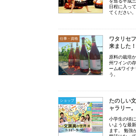
を巡る平成
日程に入っ
てください
ワタリセフ
仕事・資格
来ました
原料の栽培
州ワインの存
ーム&ワイナ
う。
たのしい文
ショップ
ャラリー
小学生の頃に
いような最新
ます。 勉強