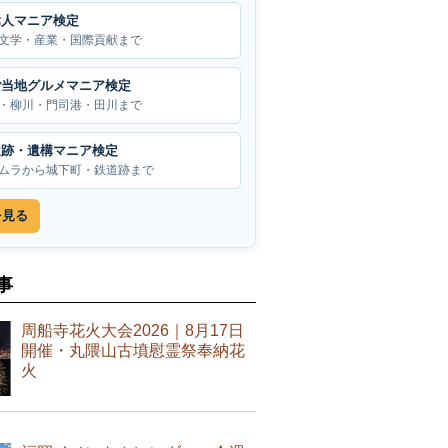
偉人マニア検定
文学・産業・国際貢献まで
ご当地グルメマニア検定
・柳川・門司港・田川まで
遺跡・遺構マニア検定
ムラから城下町・鉄道跡まで
を見る
事
周船寺花火大会2026｜8月17日
開催・丸隈山古墳慰霊祭奉納花
火