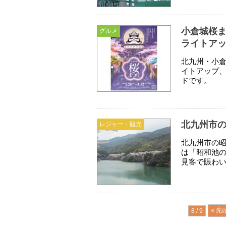
小倉城桜
グルメ
ライトア
北九州・小
イトアップ
ドです。
北九州市
レジャー・観光
北九州市の
は「昭和池
見客で賑わ
« 先
8 / 9