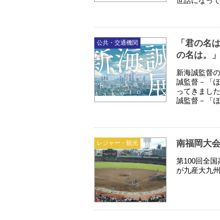
世話になって
「君の名
公共・交通機関
の名は。
新海誠監督の
誠監督－「
ってきました
誠監督－「ほ
南福岡大
レジャー・観光
第100回全
が九産大九州