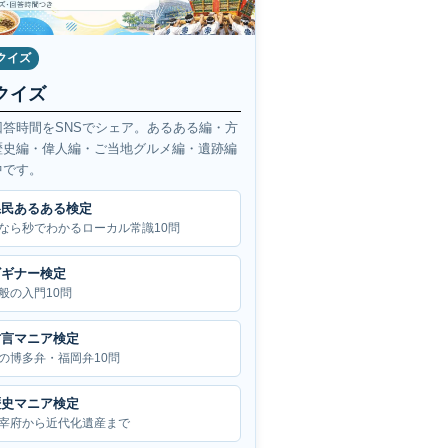
クイズ
クイズ
回答時間をSNSでシェア。あるある編・方
歴史編・偉人編・ご当地グルメ編・遺跡編
中です。
県民あるある検定
なら秒でわかるローカル常識10問
ビギナー検定
般の入門10問
方言マニア検定
の博多弁・福岡弁10問
歴史マニア検定
宰府から近代化遺産まで