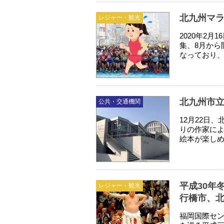
北九州マラ
レジャー・観光
2020年2月
集、8月から
なっており
北九州市
公共・交通機関
12月22日
りの作家によ
絵本が楽し
平成30年
レジャー・観光
行橋市、
福岡国際セン