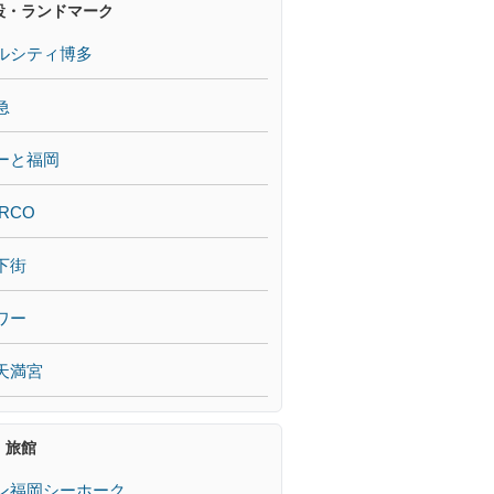
設・ランドマーク
ルシティ博多
急
ーと福岡
RCO
下街
ワー
天満宮
・旅館
ン福岡シーホーク