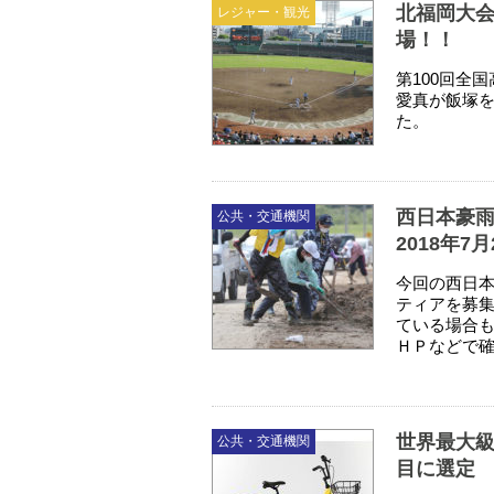
北福岡大
レジャー・観光
場！！
第100回全
愛真が飯塚を
た。
西日本豪雨
公共・交通機関
2018年7
今回の西日
ティアを募
ている場合
ＨＰなどで
世界最大級
公共・交通機関
目に選定