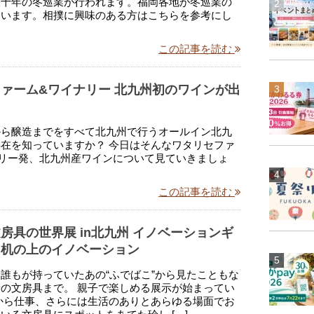
三十年の冬巡業が行われます。福岡各地が冬巡業の
ています。相撲に興味のある方はこちらを参考にし
。
この記事を読む
ァーム&ワイナリー 北九州初のワインが出
！
から醸造までをすべて北九州で行うオールイン北九
在を知っていますか？ 今日はそんなワタリセファ
リー発、北九州産ワインについて見ていきましょ
この記事を読む
房具の世界展 in北九州 イノベーションギ
。机の上のイノベーション
誰もが持っていたあの“ふでばこ”から見たこともな
の文房具まで。 親子で楽しめる展示が始まってい
から仕事、さらには生活のありとあらゆる場面でお