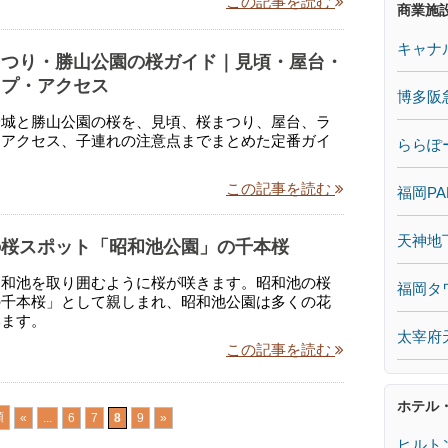
この記事を読む
商業施
キャナ
まつり・勝山公園の桜ガイド｜見頃・屋台・
ップ・アクセス
博多阪
倉城と勝山公園の桜を、見頃、桜まつり、屋台、ラ
、アクセス、子連れの注意点までまとめた定番ガイ
ららぽ
この記事を読む
福岡PA
天神地
の桜スポット「昭和池公園」の千本桜
昭和池を取り囲むように桜が咲きます。昭和池の桜
福岡タ
の千本桜」として親しまれ、昭和池公園は多くの花
います。
太宰府
この記事を読む
ホテル
頭
«
...
6
7
8
9
»
ヒルト