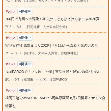
7/1 ～ 8/30 （福岡市、博多区、ベイサイドプレイス博多）
開催中
グルメ
100円で九州へ大冒険！JR九州こどもぼうけんきっぷ2026夏
7/18 ～ 8/31 （門司港駅、九州鉄道記念館）
開催中
グルメ
宮地嶽神社 風凛まつり2026｜7月1日から風鈴と光の天の川
7/1 ～ 8/31 （福津市、太宰府天満宮、宮地嶽神社）
開催中
グルメ
福岡PARCOで「ゾッ展」開催｜実話怪談と呪物の物証を展示
8/1 ～ 9/6 （福岡市、中央区、福岡PARCO）
開催中
グルメ
福岡三越でWIND BREAKER 5周年原画展 8月7日開幕！サイン会
情報も