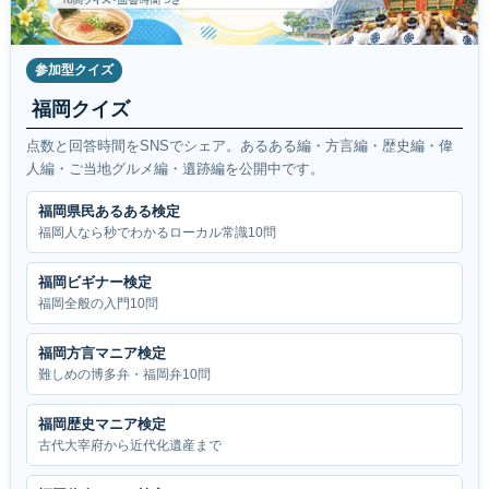
参加型クイズ
福岡クイズ
点数と回答時間をSNSでシェア。あるある編・方言編・歴史編・偉
人編・ご当地グルメ編・遺跡編を公開中です。
福岡県民あるある検定
福岡人なら秒でわかるローカル常識10問
福岡ビギナー検定
福岡全般の入門10問
福岡方言マニア検定
難しめの博多弁・福岡弁10問
福岡歴史マニア検定
古代大宰府から近代化遺産まで