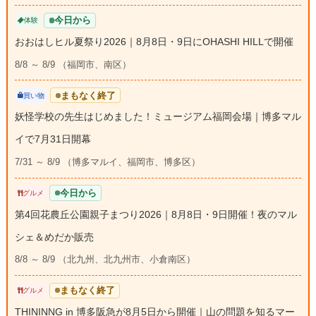
今日から
体験
おおはしヒル夏祭り2026｜8月8日・9日にOHASHI HILLで開催
8/8 ～ 8/9 （福岡市、南区）
まもなく終了
買い物
妖怪学校の先生はじめました！ミュージアム福岡会場｜博多マル
イで7月31日開幕
7/31 ～ 8/9 （博多マルイ、福岡市、博多区）
今日から
グルメ
第4回花農丘公園親子まつり2026｜8月8日・9日開催！夜のマル
シェ＆めだか販売
8/8 ～ 8/9 （北九州、北九州市、小倉南区）
まもなく終了
グルメ
THININNG in 博多阪急が8月5日から開催｜山の問題を知るマー