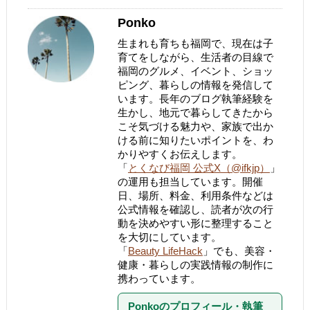
Ponko
生まれも育ちも福岡で、現在は子
育てをしながら、生活者の目線で
福岡のグルメ、イベント、ショッ
ピング、暮らしの情報を発信して
います。長年のブログ執筆経験を
生かし、地元で暮らしてきたから
こそ気づける魅力や、家族で出か
ける前に知りたいポイントを、わ
かりやすくお伝えします。
「
とくなび福岡 公式X（@ifkjp）
」
の運用も担当しています。開催
日、場所、料金、利用条件などは
公式情報を確認し、読者が次の行
動を決めやすい形に整理すること
を大切にしています。
「
Beauty LifeHack
」でも、美容・
健康・暮らしの実践情報の制作に
携わっています。
Ponkoのプロフィール・執筆