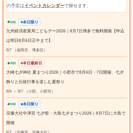
の予定は
イベントカレンダー
で探せます。
本日限り
体験
九州経済産業局こどもデー2026｜8月7日博多で無料開催【申込
は明日8月6日正午まで】
8/7 （福岡市、博多区）
本日最終日
体験
大崎七夕神社 夏まつり2026｜小郡市で8月6日・7日開催、七夕
飾りと伝統行事を楽しむ夏祭り
8/6 ～ 8/7 （小郡、小郡市）
本日限り
体験
宗像大社中津宮 七夕祭・大島七夕まつり2026｜8月7日に大島で
開催
8/7 （宗像市、宗像大社）