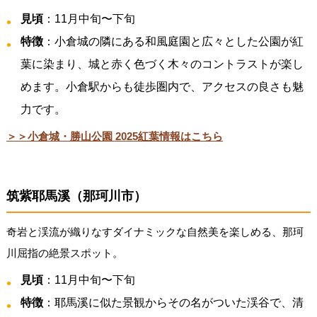
見頃
：11月中旬〜下旬
特徴
：小倉城の隣にある和風庭園と広々とした公園が紅
葉に染まり、城と赤く色づく木々のコントラストが楽し
めます。小倉駅からも徒歩圏内で、アクセスの良さも魅
力です。
＞＞小倉城・勝山公園 2025紅葉情報はこちら
筑紫耶馬溪（那珂川市）
奇岩と渓流が織りなすダイナミックな自然美を楽しめる、那珂
川屈指の絶景スポット。
見頃
：11月中旬〜下旬
特徴
：耶馬溪に似た景観からその名がついた渓谷で、清