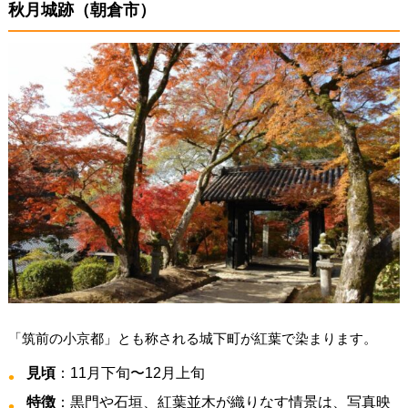
秋月城跡（朝倉市）
「筑前の小京都」とも称される城下町が紅葉で染まります。
見頃
：11月下旬〜12月上旬
特徴
：黒門や石垣、紅葉並木が織りなす情景は、写真映