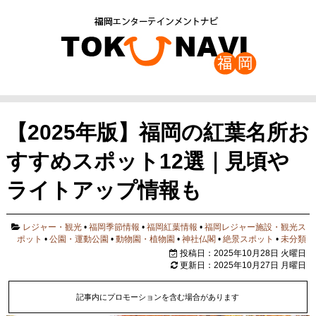
【2025年版】福岡の紅葉名所お
すすめスポット12選｜見頃や
ライトアップ情報も
レジャー・観光
•
福岡季節情報
•
福岡紅葉情報
•
福岡レジャー施設・観光ス
ポット
•
公園・運動公園
•
動物園・植物園
•
神社仏閣
•
絶景スポット
•
未分類
投稿日：2025年10月28日 火曜日
更新日：2025年10月27日 月曜日
記事内にプロモーションを含む場合があります