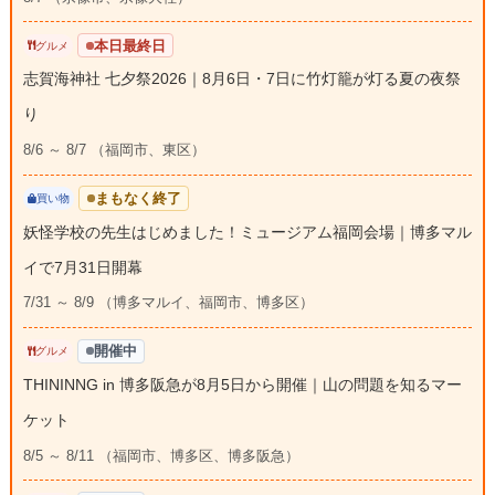
本日最終日
グルメ
志賀海神社 七夕祭2026｜8月6日・7日に竹灯籠が灯る夏の夜祭
り
8/6 ～ 8/7 （福岡市、東区）
まもなく終了
買い物
妖怪学校の先生はじめました！ミュージアム福岡会場｜博多マル
イで7月31日開幕
7/31 ～ 8/9 （博多マルイ、福岡市、博多区）
開催中
グルメ
THININNG in 博多阪急が8月5日から開催｜山の問題を知るマー
ケット
8/5 ～ 8/11 （福岡市、博多区、博多阪急）