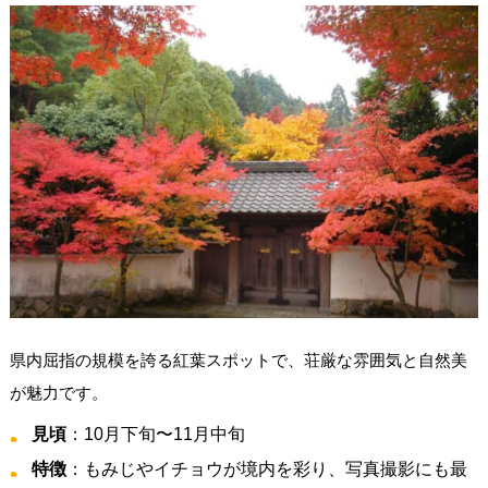
県内屈指の規模を誇る紅葉スポットで、荘厳な雰囲気と自然美
が魅力です。
見頃
：10月下旬〜11月中旬
特徴
：もみじやイチョウが境内を彩り、写真撮影にも最