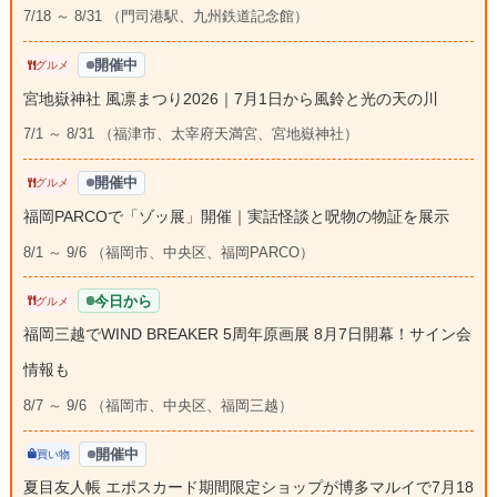
7/18 ～ 8/31 （門司港駅、九州鉄道記念館）
開催中
グルメ
宮地嶽神社 風凛まつり2026｜7月1日から風鈴と光の天の川
7/1 ～ 8/31 （福津市、太宰府天満宮、宮地嶽神社）
開催中
グルメ
福岡PARCOで「ゾッ展」開催｜実話怪談と呪物の物証を展示
8/1 ～ 9/6 （福岡市、中央区、福岡PARCO）
今日から
グルメ
福岡三越でWIND BREAKER 5周年原画展 8月7日開幕！サイン会
情報も
8/7 ～ 9/6 （福岡市、中央区、福岡三越）
開催中
買い物
夏目友人帳 エポスカード期間限定ショップが博多マルイで7月18