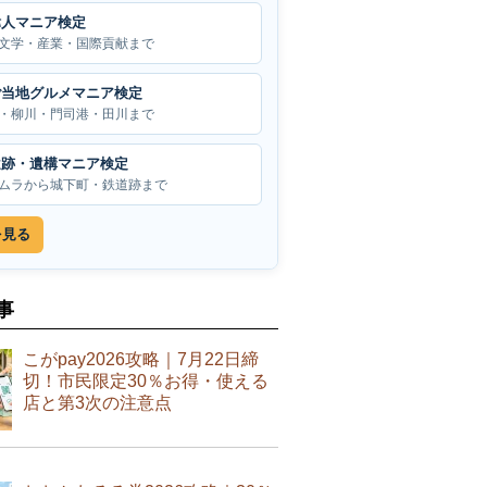
偉人マニア検定
文学・産業・国際貢献まで
ご当地グルメマニア検定
・柳川・門司港・田川まで
遺跡・遺構マニア検定
ムラから城下町・鉄道跡まで
を見る
事
こがpay2026攻略｜7月22日締
切！市民限定30％お得・使える
店と第3次の注意点