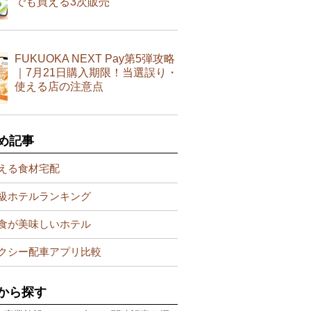
でも買える3次販売
FUKUOKA NEXT Pay第5弾攻略
｜7月21日購入期限！当選誤り・
使える店の注意点
め記事
える食材宅配
級ホテルランキング
食が美味しいホテル
クシー配車アプリ比較
から探す