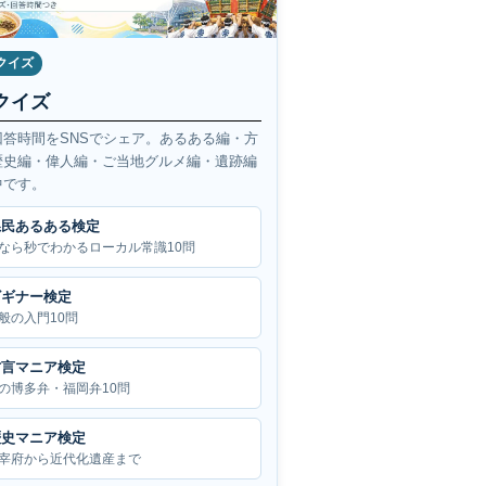
クイズ
クイズ
回答時間をSNSでシェア。あるある編・方
歴史編・偉人編・ご当地グルメ編・遺跡編
中です。
県民あるある検定
なら秒でわかるローカル常識10問
ビギナー検定
般の入門10問
方言マニア検定
の博多弁・福岡弁10問
歴史マニア検定
宰府から近代化遺産まで