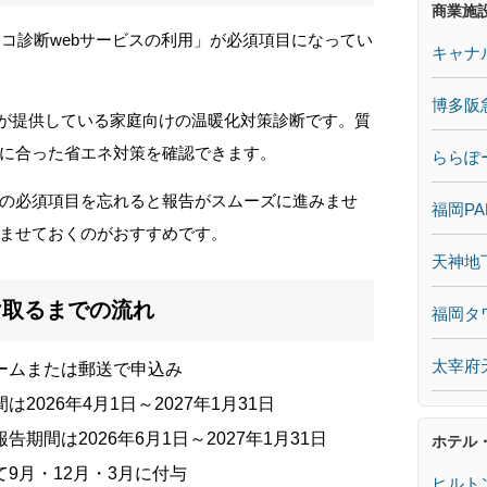
商業施
エコ診断webサービスの利用」が必須項目になってい
キャナ
博多阪
省が提供している家庭向けの温暖化対策診断です。質
に合った省エネ対策を確認できます。
ららぽ
の必須項目を忘れると報告がスムーズに進みませ
福岡PA
ませておくのがおすすめです。
天神地
け取るまでの流れ
福岡タ
太宰府
ームまたは郵送で申込み
は2026年4月1日～2027年1月31日
報告期間は2026年6月1日～2027年1月31日
ホテル
9月・12月・3月に付与
ヒルト