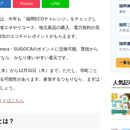
ブ
Pocket
LINE
福岡
藩政・
は、今年も「福岡ECOチャレンジ」をチェックし
福岡
省エネやリユース、地元産品の購入、電力契約の見
大牟田
円相当のエコチャレポイントがもらえます。
福岡
moca・SUGOCAのポイントに交換可能。普段から
古代の
方なら、かなり使いやすい還元です。
一覧
7日（木）から12月31日（木）まで。ただし、市町ごと
る可能性があります。参加するつもりなら、まずは
人気記
しょう。
サイトはこちら
とは？