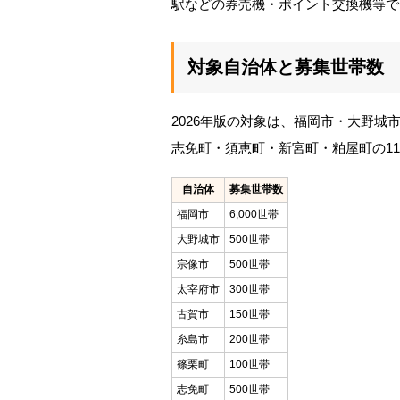
駅などの券売機・ポイント交換機等で
対象自治体と募集世帯数
2026年版の対象は、福岡市・大野
志免町・須恵町・新宮町・粕屋町の1
自治体
募集世帯数
福岡市
6,000世帯
大野城市
500世帯
宗像市
500世帯
太宰府市
300世帯
古賀市
150世帯
糸島市
200世帯
篠栗町
100世帯
志免町
500世帯