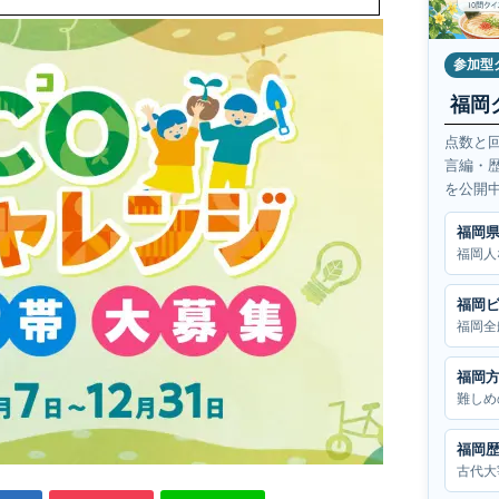
参加型
福岡
点数と
言編・
を公開
福岡
福岡人
福岡
福岡全
福岡
難しめ
福岡
古代大