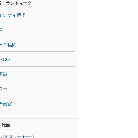
設・ランドマーク
ルシティ博多
急
ーと福岡
RCO
下街
ワー
天満宮
・旅館
ン福岡シーホーク