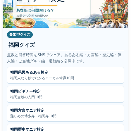
参加型クイズ
福岡クイズ
点数と回答時間をSNSでシェア。あるある編・方言編・歴史編・偉
人編・ご当地グルメ編・遺跡編を公開中です。
福岡県民あるある検定
福岡人なら秒でわかるローカル常識10問
福岡ビギナー検定
福岡全般の入門10問
福岡方言マニア検定
難しめの博多弁・福岡弁10問
福岡歴史マニア検定