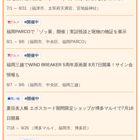
7/1 ～ 8/31 （福津市、太宰府天満宮、宮地嶽神社）
開催中
グルメ
福岡PARCOで「ゾッ展」開催｜実話怪談と呪物の物証を展示
8/1 ～ 9/6 （福岡市、中央区、福岡PARCO）
開催中
グルメ
福岡三越でWIND BREAKER 5周年原画展 8月7日開幕！サイン会
情報も
8/7 ～ 9/6 （福岡市、中央区、福岡三越）
開催中
買い物
夏目友人帳 エポスカード期間限定ショップが博多マルイで7月18
日開幕
7/18 ～ 9/26 （博多マルイ、福岡市、博多区）