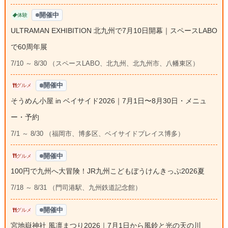
開催中
体験
ULTRAMAN EXHIBITION 北九州で7月10日開幕｜スペースLABO
で60周年展
7/10 ～ 8/30 （スペースLABO、北九州、北九州市、八幡東区）
開催中
グルメ
そうめん小屋 in ベイサイド2026｜7月1日〜8月30日・メニュ
ー・予約
7/1 ～ 8/30 （福岡市、博多区、ベイサイドプレイス博多）
開催中
グルメ
100円で九州へ大冒険！JR九州こどもぼうけんきっぷ2026夏
7/18 ～ 8/31 （門司港駅、九州鉄道記念館）
開催中
グルメ
宮地嶽神社 風凛まつり2026｜7月1日から風鈴と光の天の川